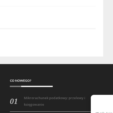
CO NOWEGO?
Mikrorachunek podatkowy: przelewy i
księgowanie