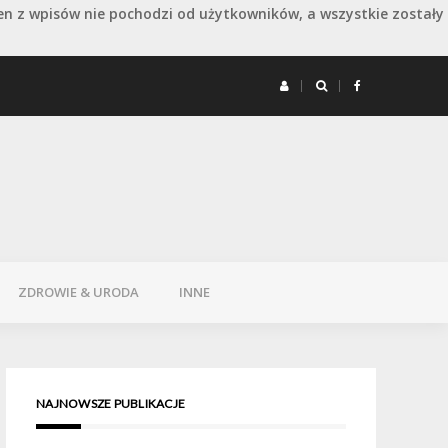
en z wpisów nie pochodzi od użytkowników, a wszystkie zostały
 remoncie: jak wydłużyć dobry efekt
Remont 
ZDROWIE & URODA
INNE
NAJNOWSZE PUBLIKACJE