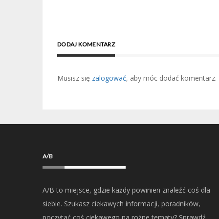
wpisu
DODAJ KOMENTARZ
Musisz się
zalogować
, aby móc dodać komentarz.
A/B
A/B to miejsce, gdzie każdy powinien znaleźć coś dla
siebie. Szukasz ciekawych informacji, poradników,
poczytać coś ciekawego na rożne tematy? Sprawdź