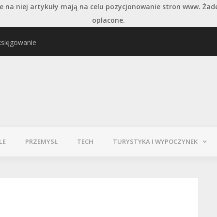
 na niej artykuły mają na celu pozycjonowanie stron www. Żad
opłacone.
księgowanie
najważniejszych typów
Pielęgnacja podłogi po
LE
PRZEMYSŁ
TECH
TURYSTYKA I WYPOCZYNEK