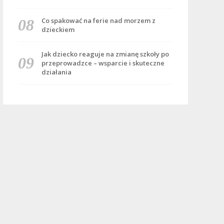
Co spakować na ferie nad morzem z
dzieckiem
Jak dziecko reaguje na zmianę szkoły po
przeprowadzce – wsparcie i skuteczne
działania