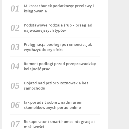
Mikrorachunek podatkowy: przelewy i
księgowanie
Podstawowe rodzaje śrub – przegląd
najważniejszych typów
Pielęgnacja podłogi po remoncie: jak
wydłużyć dobry efekt
Remont podłogi przed przeprowadzką:
kolejność prac
Dojazd nad Jezioro Rożnowskie bez
samochodu
Jak poradzić sobie z nadmiarem
skomplikowanych porad online
Rekuperator i smart home: integracja i
możliwości