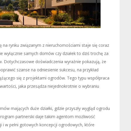
ę na rynku związanym z nieruchomościami staje się coraz
ie wyłącznie samych domów czy działek to dziś trochę za
ów. Dotychczasowe doświadczenia wyraźnie pokazują, że
prawić szanse na odniesienie sukcesu, na przykład
iążącego się z projektami ogrodów. Tego typu współpraca
artości, jaka przesądza niejednokrotnie o wybraniu
mów mających duże działki, gdzie przyszły wygląd ogrodu
Program partnerski daje takim agentom możliwość
i i w pełni gotowych koncepcji ogrodowych, które