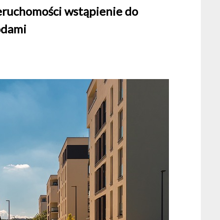
ieruchomości wstąpienie do
odami