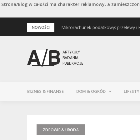
Strona/Blog w całości ma charakter reklamowy, a zamieszczone
Przejdź
Mikrorachunek podatkowy: przelewy i 
Podstawowe rodzaje śrub – przegląd 
NOWOŚCI
do
treści
BIZNES & FINANSE
DOM & OGRÓD
LIFESTY
ZDROWIE & URODA