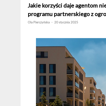
Jakie korzyści daje agentom n
programu partnerskiego z ogr
Ola Pierczyńska
-
20 stycznia 2025