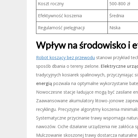
Koszt roczny
500-800 zł
Efektywność koszenia
Średnia
Regularność pielęgnacji
Niska
Wpływ na środowisko i 
Robot koszący bez przewodu
stanowi przykład tech
sposób dbania o tereny zielone.
Elektryczne urzą
tradycyjnych kosiarek spalinowych, przyczyniając 
energią
pozwala na optymalne wykorzystanie bateri
Nowoczesne stacje ładujące mogą być zasilane en
Zaawansowane akumulatory litowo-jonowe zapewni
recyklingu. Precyzyjne algorytmy koszenia minimali
Systematyczne przycinanie trawy wspomaga natura
nawozów. Ciche działanie urządzenia nie zakłóca s
Mulczowanie skoszonej trawy dostarcza naturalne 