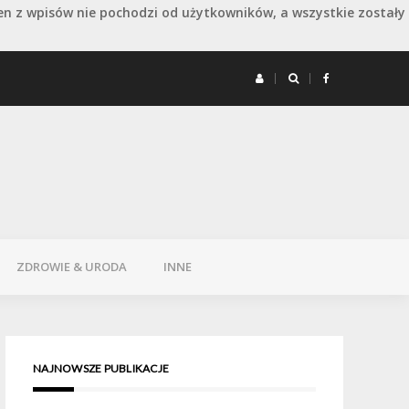
en z wpisów nie pochodzi od użytkowników, a wszystkie zostały
 remoncie: jak wydłużyć dobry efekt
Remont 
ZDROWIE & URODA
INNE
NAJNOWSZE PUBLIKACJE