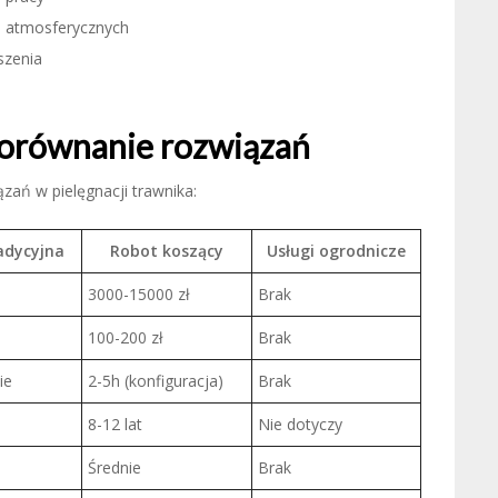
h atmosferycznych
szenia
porównanie rozwiązań
zań w pielęgnacji trawnika:
adycyjna
Robot koszący
Usługi ogrodnicze
3000-15000 zł
Brak
100-200 zł
Brak
ie
2-5h (konfiguracja)
Brak
8-12 lat
Nie dotyczy
Średnie
Brak