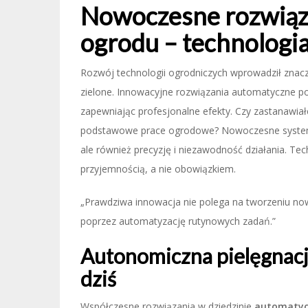
Nowoczesne rozwiąza
ogrodu – technologi
Rozwój technologii ogrodniczych wprowadził zna
zielone. Innowacyjne rozwiązania automatyczne po
zapewniając profesjonalne efekty. Czy zastanawiałe
podstawowe prace ogrodowe? Nowoczesne systemy
ale również precyzję i niezawodność działania. Tec
przyjemnością, a nie obowiązkiem.
„Prawdziwa innowacja nie polega na tworzeniu now
poprzez automatyzację rutynowych zadań.”
Autonomiczna pielęgnacja
dziś
Współczesne rozwiązania w dziedzinie
automatyc