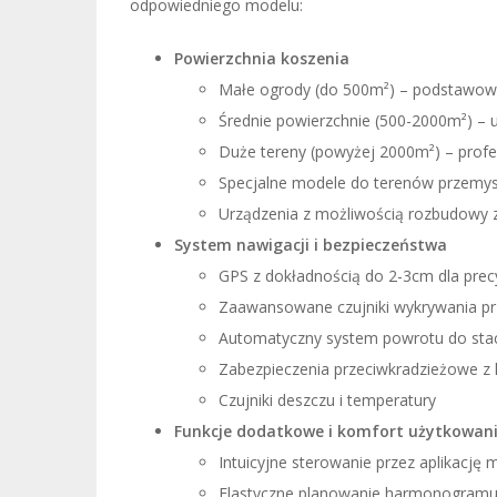
odpowiedniego modelu:
Powierzchnia koszenia
Małe ogrody (do 500m²) – podstawow
Średnie powierzchnie (500-2000m²) – u
Duże tereny (powyżej 2000m²) – profe
Specjalne modele do terenów przemys
Urządzenia z możliwością rozbudowy z
System nawigacji i bezpieczeństwa
GPS z dokładnością do 2-3cm dla prec
Zaawansowane czujniki wykrywania pr
Automatyczny system powrotu do stacj
Zabezpieczenia przeciwkradzieżowe z 
Czujniki deszczu i temperatury
Funkcje dodatkowe i komfort użytkowan
Intuicyjne sterowanie przez aplikację 
Elastyczne planowanie harmonogramu