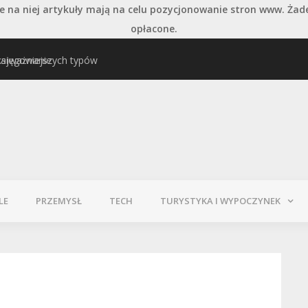
 na niej artykuły mają na celu pozycjonowanie stron www. Żad
opłacone.
najważniejszych typów
Pielęgnacja podłogi po
LE
PRZEMYSŁ
TECH
TURYSTYKA I WYPOCZYNEK