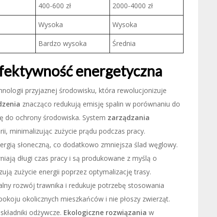
400-600 zł
2000-4000 zł
Wysoka
Wysoka
Bardzo wysoka
Średnia
efektywność energetyczna
nologii przyjaznej środowisku, która rewolucjonizuje
dzenia
znacząco redukują emisję spalin w porównaniu do
się do ochrony środowiska. System
zarządzania
i, minimalizując zużycie prądu podczas pracy.
ergią słoneczną, co dodatkowo zmniejsza ślad węglowy.
ają długi czas pracy i są produkowane z myślą o
zują zużycie energii poprzez optymalizację trasy.
lny rozwój trawnika i redukuje potrzebę stosowania
pokoju okolicznych mieszkańców i nie płoszy zwierząt.
składniki odżywcze.
Ekologiczne rozwiązania
w