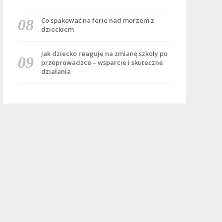
Co spakować na ferie nad morzem z
dzieckiem
Jak dziecko reaguje na zmianę szkoły po
przeprowadzce – wsparcie i skuteczne
działania