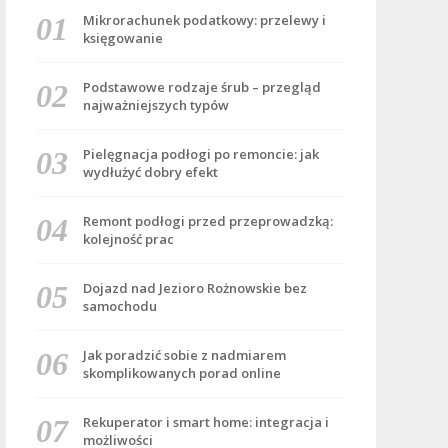
Mikrorachunek podatkowy: przelewy i
księgowanie
Podstawowe rodzaje śrub – przegląd
najważniejszych typów
Pielęgnacja podłogi po remoncie: jak
wydłużyć dobry efekt
Remont podłogi przed przeprowadzką:
kolejność prac
Dojazd nad Jezioro Rożnowskie bez
samochodu
Jak poradzić sobie z nadmiarem
skomplikowanych porad online
Rekuperator i smart home: integracja i
możliwości