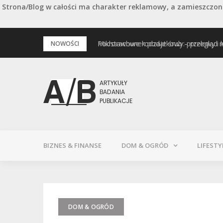
Strona/Blog w całości ma charakter reklamowy, a zamieszczone
Przejdź
Podstawowe rodzaje śrub – przegląd 
NOWOŚCI
do
treści
BIZNES & FINANSE
DOM & OGRÓD
LIFESTY
DOM & OGRÓD