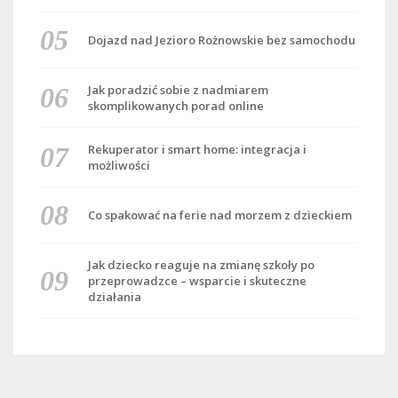
Dojazd nad Jezioro Rożnowskie bez samochodu
Jak poradzić sobie z nadmiarem
skomplikowanych porad online
Rekuperator i smart home: integracja i
możliwości
Co spakować na ferie nad morzem z dzieckiem
Jak dziecko reaguje na zmianę szkoły po
przeprowadzce – wsparcie i skuteczne
działania