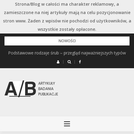
Strona/Blog w całości ma charakter reklamowy, a
zamieszczone na niej artykuły mają na celu pozycjonowanie
stron www. Żaden z wpisów nie pochodzi od użytkowników, a
wszystkie zostały opłacone.
Przejdź
NOWOŚCI
do
Podstawowe rodzaje śrub – przegląd najważniejszych typów
treści