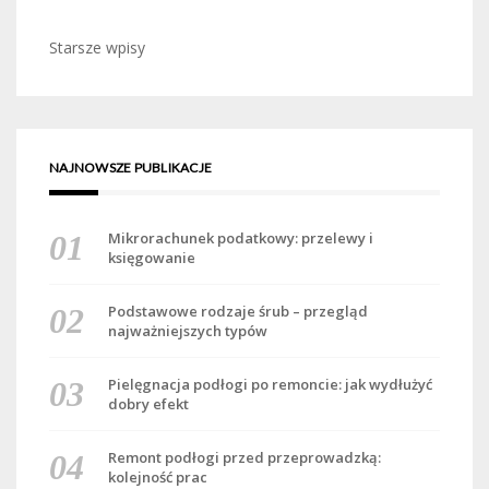
Nawigacja
Starsze wpisy
po
wpisach
NAJNOWSZE PUBLIKACJE
Mikrorachunek podatkowy: przelewy i
księgowanie
Podstawowe rodzaje śrub – przegląd
najważniejszych typów
Pielęgnacja podłogi po remoncie: jak wydłużyć
dobry efekt
Remont podłogi przed przeprowadzką:
kolejność prac