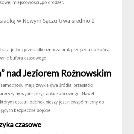
losowej miejscowości „po drodze”.
esiadką w Nowym Sączu trwa średnio 2
utrata jednej przesiadki oznacza brak przejazdu do końca
wanie bufora czasowego.
ila” nad Jeziorem Rożnowskim
 samochodu mają zwykle dwa źródła: przesiadki
eprecyzyjny wybór przystanku końcowego. Nawet
tórym ostatni odcinek pieszy jest niewspółmierny do
jących bezpieczne dojście.
yzyka czasowe