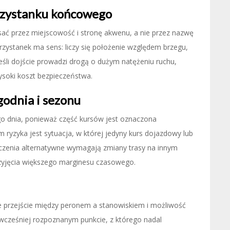
rzystanku końcowego
ać przez miejscowość i stronę akwenu, a nie przez nazwę
przystanek ma sens: liczy się położenie względem brzegu,
eśli dojście prowadzi drogą o dużym natężeniu ruchu,
soki koszt bezpieczeństwa.
godnia i sezonu
go dnia, ponieważ część kursów jest oznaczona
yzyka jest sytuacja, w której jedyny kurs dojazdowy lub
ączenia alternatywne wymagają zmiany trasy na innym
rzyjęcia większego marginesu czasowego.
e przejście między peronem a stanowiskiem i możliwość
wcześniej rozpoznanym punkcie, z którego nadal