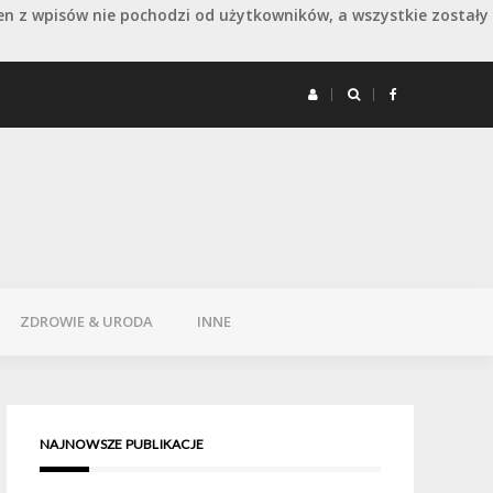
en z wpisów nie pochodzi od użytkowników, a wszystkie zostały
 remoncie: jak wydłużyć dobry efekt
Remont 
ZDROWIE & URODA
INNE
NAJNOWSZE PUBLIKACJE