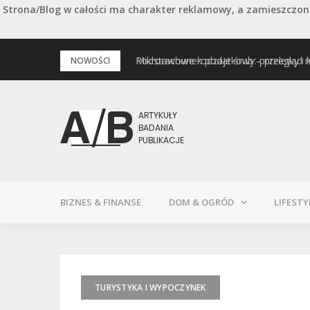
Strona/Blog w całości ma charakter reklamowy, a zamieszczone
Przejdź
Mikrorachunek podatkowy: przelewy i 
Podstawowe rodzaje śrub – przegląd 
NOWOŚCI
do
treści
BIZNES & FINANSE
DOM & OGRÓD
LIFESTY
TURYSTYKA I WYPOCZYNEK