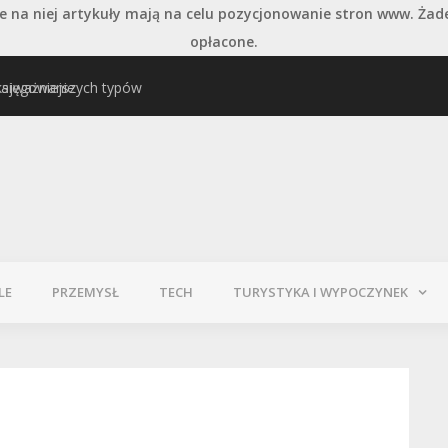
 na niej artykuły mają na celu pozycjonowanie stron www. Żad
opłacone.
księgowanie
najważniejszych typów
Pielęgnacja podłogi po
LE
PRZEMYSŁ
TECH
TURYSTYKA I WYPOCZYNEK