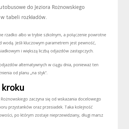
autobusowe do Jeziora Rożnowskiego
 w tabeli rozkładów.
ane rzadko albo w trybie szkolnym, a połączenie powrotne
ad wodą. Jeśli kluczowym parametrem jest pewność,
esiadkowym i większą liczbą odjazdów zastępczych.
 odjazdów alternatywnych w ciągu dnia, ponieważ ten
ienia od planu „na styk”.
o kroku
a Rożnowskiego zaczyna się od wskazania docelowego
boru przystanków oraz przesiadek. Taka kolejność
wości, po którym zostaje nieprzewidziany, długi marsz