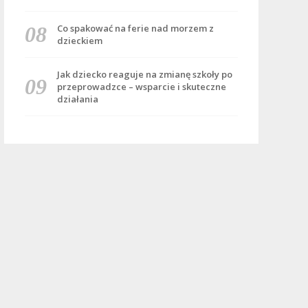
Co spakować na ferie nad morzem z
dzieckiem
Jak dziecko reaguje na zmianę szkoły po
przeprowadzce – wsparcie i skuteczne
działania