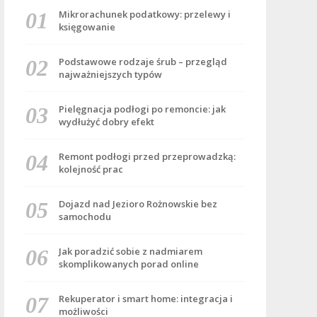
Mikrorachunek podatkowy: przelewy i
księgowanie
Podstawowe rodzaje śrub – przegląd
najważniejszych typów
Pielęgnacja podłogi po remoncie: jak
wydłużyć dobry efekt
Remont podłogi przed przeprowadzką:
kolejność prac
Dojazd nad Jezioro Rożnowskie bez
samochodu
Jak poradzić sobie z nadmiarem
skomplikowanych porad online
Rekuperator i smart home: integracja i
możliwości