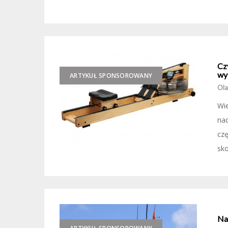
Cz
wy
ARTYKUŁ SPONSOROWANY
Ola
Wie
nad
czę
sko
Na