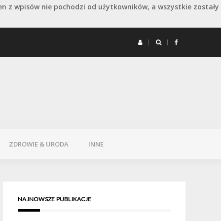
en z wpisów nie pochodzi od użytkowników, a wszystkie zostały
 remoncie: jak wydłużyć dobry efekt
Remont 
ZDROWIE & URODA
INNE
NAJNOWSZE PUBLIKACJE