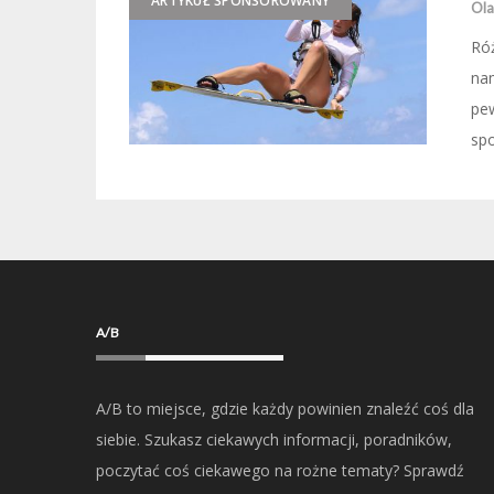
ARTYKUŁ SPONSOROWANY
Ola
Róż
nam
pe
spo
A/B
A/B to miejsce, gdzie każdy powinien znaleźć coś dla
siebie. Szukasz ciekawych informacji, poradników,
poczytać coś ciekawego na rożne tematy? Sprawdź