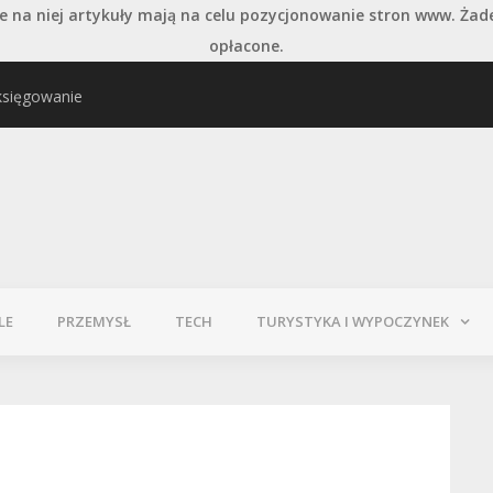
 na niej artykuły mają na celu pozycjonowanie stron www. Żad
opłacone.
księgowanie
najważniejszych typów
Pielęgnacja podłogi po
LE
PRZEMYSŁ
TECH
TURYSTYKA I WYPOCZYNEK