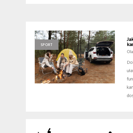
Ja
ka
SPORT
Ola
Do
uła
fun
ka
dos