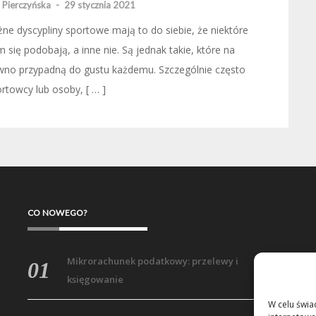
 Pierczyńska
-
29 stycznia 2021
ne dyscypliny sportowe mają to do siebie, że niektóre
 się podobają, a inne nie. Są jednak takie, które na
wno przypadną do gustu każdemu. Szczególnie często
rtowcy lub osoby, [ … ]
CO NOWEGO?
Mikrorachunek podatkowy: przelewy i
księgowanie
W celu świa