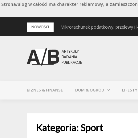
Strona/Blog w całości ma charakter reklamowy, a zamieszczone
Przejdź
Mikrorachunek podatkowy: przelewy i 
Podstawowe rodzaje śrub – przegląd 
NOWOŚCI
do
treści
BIZNES & FINANSE
DOM & OGRÓD
LIFESTY
Kategoria:
Sport