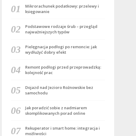
Mikrorachunek podatkowy: przelewy i
księgowanie
Podstawowe rodzaje śrub – przegląd
najważniejszych typów
Pielęgnacja podłogi po remoncie: jak
wydłużyć dobry efekt
Remont podłogi przed przeprowadzką:
kolejność prac
Dojazd nad Jezioro Rożnowskie bez
samochodu
Jak poradzić sobie z nadmiarem
skomplikowanych porad online
Rekuperator i smart home: integracja i
możliwości