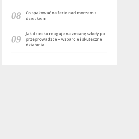
Co spakować na ferie nad morzem z
dzieckiem
Jak dziecko reaguje na zmianę szkoły po
przeprowadzce – wsparcie i skuteczne
działania