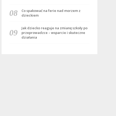
Co spakować na ferie nad morzem z
dzieckiem
Jak dziecko reaguje na zmianę szkoły po
przeprowadzce – wsparcie i skuteczne
działania