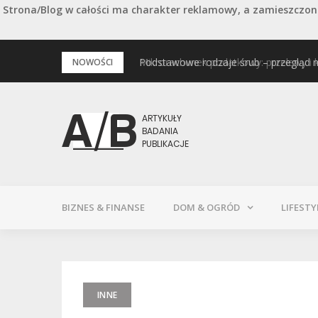
Strona/Blog w całości ma charakter reklamowy, a zamieszczone
Przejdź
Podstawowe rodzaje śrub – przegląd 
NOWOŚCI
do
treści
BIZNES & FINANSE
DOM & OGRÓD
LIFESTY
INNE