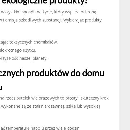
 ekologiczne produkty?
e wszystkim sposób na życie, który wspiera ochronę
i emisję szkodliwych substancji. Wybierając produkty
ikając toksycznych chemikaliów.
elokrotnego użytku.
zyszłość naszej planety.
gicznych produktów do domu
u
a rzecz butelek wielorazowych to prosty i skuteczny krok
wykonane są ze stali nierdzewnej, szkła lub wysokiej
mać temperaturę napoju przez wiele godzin.