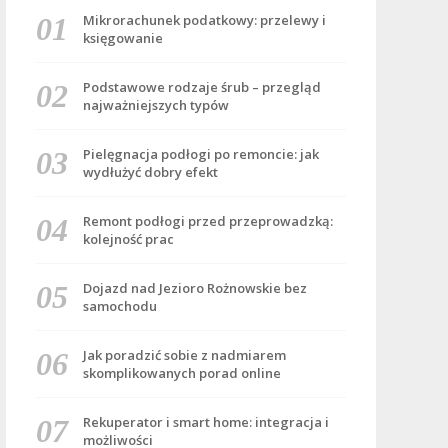
Mikrorachunek podatkowy: przelewy i
księgowanie
Podstawowe rodzaje śrub – przegląd
najważniejszych typów
Pielęgnacja podłogi po remoncie: jak
wydłużyć dobry efekt
Remont podłogi przed przeprowadzką:
kolejność prac
Dojazd nad Jezioro Rożnowskie bez
samochodu
Jak poradzić sobie z nadmiarem
skomplikowanych porad online
Rekuperator i smart home: integracja i
możliwości