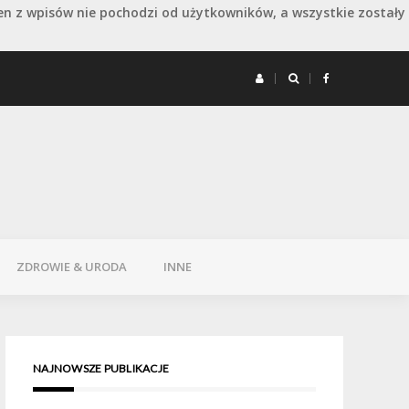
en z wpisów nie pochodzi od użytkowników, a wszystkie zostały
 remoncie: jak wydłużyć dobry efekt
Remont 
ZDROWIE & URODA
INNE
NAJNOWSZE PUBLIKACJE