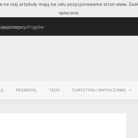
 na niej artykuły mają na celu pozycjonowanie stron www. Żad
opłacone.
najważniejszych typów
Pielęgnacja podłogi po
LE
PRZEMYSŁ
TECH
TURYSTYKA I WYPOCZYNEK