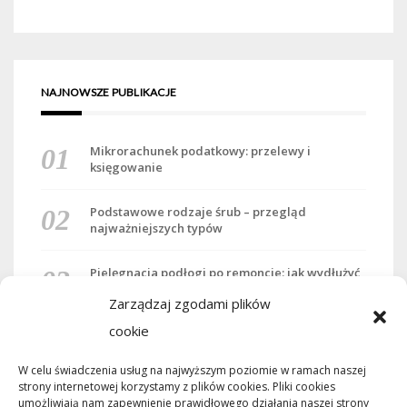
NAJNOWSZE PUBLIKACJE
Mikrorachunek podatkowy: przelewy i
księgowanie
Podstawowe rodzaje śrub – przegląd
najważniejszych typów
Pielęgnacja podłogi po remoncie: jak wydłużyć
dobry efekt
Zarządzaj zgodami plików
cookie
Remont podłogi przed przeprowadzką:
kolejność prac
W celu świadczenia usług na najwyższym poziomie w ramach naszej
strony internetowej korzystamy z plików cookies. Pliki cookies
Dojazd nad Jezioro Rożnowskie bez samochodu
umożliwiają nam zapewnienie prawidłowego działania naszej strony