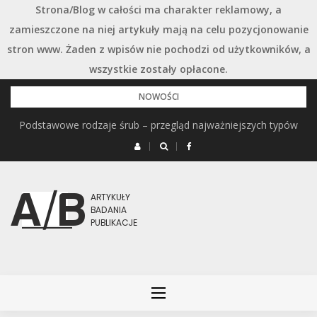
Strona/Blog w całości ma charakter reklamowy, a
zamieszczone na niej artykuły mają na celu pozycjonowanie
stron www. Żaden z wpisów nie pochodzi od użytkowników, a
wszystkie zostały opłacone.
Przejdź
NOWOŚCI
do
Podstawowe rodzaje śrub – przegląd najważniejszych typów
treści