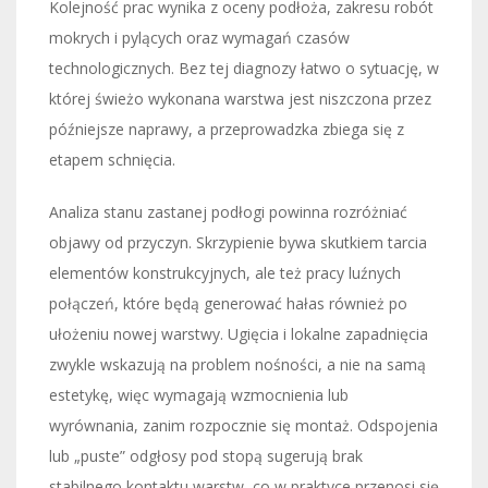
Kolejność prac wynika z oceny podłoża, zakresu robót
mokrych i pylących oraz wymagań czasów
technologicznych. Bez tej diagnozy łatwo o sytuację, w
której świeżo wykonana warstwa jest niszczona przez
późniejsze naprawy, a przeprowadzka zbiega się z
etapem schnięcia.
Analiza stanu zastanej podłogi powinna rozróżniać
objawy od przyczyn. Skrzypienie bywa skutkiem tarcia
elementów konstrukcyjnych, ale też pracy luźnych
połączeń, które będą generować hałas również po
ułożeniu nowej warstwy. Ugięcia i lokalne zapadnięcia
zwykle wskazują na problem nośności, a nie na samą
estetykę, więc wymagają wzmocnienia lub
wyrównania, zanim rozpocznie się montaż. Odspojenia
lub „puste” odgłosy pod stopą sugerują brak
stabilnego kontaktu warstw, co w praktyce przenosi się