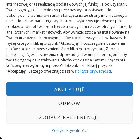
internetowej oraz realizację podstawowych jej funkcji, a po uzyskaniu
Twojej zgody, pliki cookies są przez nas wykorzystywane do
Jak poradzić sobie z nadmiarem
dokonywania pomiarów i analiz korzystania ze strony internetowej, a
skomplikowanych porad online
także do celów marketingowych. Strona wykorzystuje również pliki
cookies podmiotów trzecich w celu korzystania z zewnętrznych narzędzi
analitycznych i marketingowych. Aby wyrazić zgodę na instalowanie na
Rekuperator i smart home: integracja i
Twoim urządzeniu końcowym plików cookies wszystkich wskazanych
możliwości
wyżej kategorii kliknij przycisk "Akceptuję". Poszczególne ustawienia
plików cookies możesz zmieniać po kliknięciu przycisku „Zobacz
preferencje”. Jeśli ustawienia odpowiadają Twoim preferencjom, aby
Co spakować na ferie nad morzem z dzieckiem
wyrazić zgodę na instalowanie plików cookies na Twoim urządzeniu
końcowym w wybranym przez Ciebie zakresie kliknij przycisk
"Akceptuję". Szczegółowe znajdziesz w
Polityce prywatności
.
Jak dziecko reaguje na zmianę szkoły po
przeprowadzce – wsparcie i skuteczne
działania
AKCEPTUJĘ
ODMÓW
ZOBACZ PREFERENCJE
Polityka Prywatności