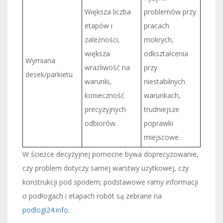
Większa liczba
problemów przy
etapów i
pracach
zależności,
mokrych,
większa
odkształcenia
Wymiana
wrażliwość na
przy
desek/parkietu
warunki,
niestabilnych
konieczność
warunkach,
precyzyjnych
trudniejsze
odbiorów.
poprawki
miejscowe.
W ścieżce decyzyjnej pomocne bywa doprecyzowanie,
czy problem dotyczy samej warstwy użytkowej, czy
konstrukcji pod spodem; podstawowe ramy informacji
o podłogach i etapach robót są zebrane na
podlogi24.info
.