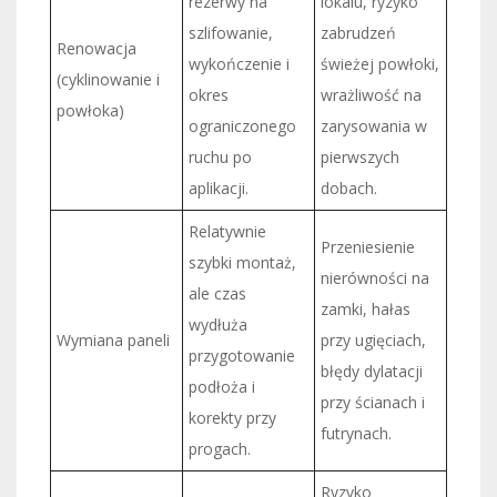
rezerwy na
lokalu, ryzyko
szlifowanie,
zabrudzeń
Renowacja
wykończenie i
świeżej powłoki,
(cyklinowanie i
okres
wrażliwość na
powłoka)
ograniczonego
zarysowania w
ruchu po
pierwszych
aplikacji.
dobach.
Relatywnie
Przeniesienie
szybki montaż,
nierówności na
ale czas
zamki, hałas
wydłuża
Wymiana paneli
przy ugięciach,
przygotowanie
błędy dylatacji
podłoża i
przy ścianach i
korekty przy
futrynach.
progach.
Ryzyko