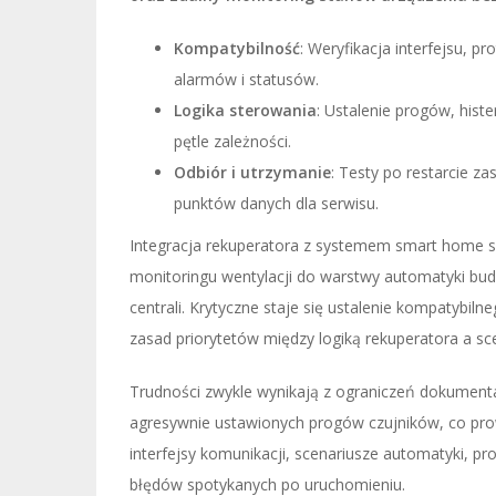
Kompatybilność
: Weryfikacja interfejsu, p
alarmów i statusów.
Logika sterowania
: Ustalenie progów, hist
pętle zależności.
Odbiór i utrzymanie
: Testy po restarcie z
punktów danych dla serwisu.
Integracja rekuperatora z systemem smart home sp
monitoringu wentylacji do warstwy automatyki bu
centrali. Krytyczne staje się ustalenie kompatybil
zasad priorytetów między logiką rekuperatora a s
Trudności zwykle wynikają z ograniczeń dokumenta
agresywnie ustawionych progów czujników, co pro
interfejsy komunikacji, scenariusze automatyki, pr
błędów spotykanych po uruchomieniu.