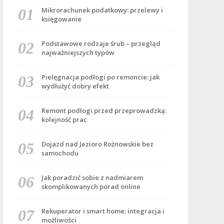
Mikrorachunek podatkowy: przelewy i
księgowanie
Podstawowe rodzaje śrub – przegląd
najważniejszych typów
Pielęgnacja podłogi po remoncie: jak
wydłużyć dobry efekt
Remont podłogi przed przeprowadzką:
kolejność prac
Dojazd nad Jezioro Rożnowskie bez
samochodu
Jak poradzić sobie z nadmiarem
skomplikowanych porad online
Rekuperator i smart home: integracja i
możliwości