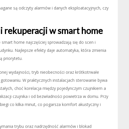
magane są odczyty alarmów i danych eksploatacyjnych, czy
i rekuperacji w smart home
 smart home najczęściej sprowadzają się do scen i
dynku. Najlepsze efekty daje automatyka, która zmienia
ą priorytetu.
onej wydajności, tryb nieobecności oraz krótkotrwałe
o gotowaniu. W praktycznych instalacjach sterowanie bywa
 stałych, choć korelacja między pojedynczym czujnikiem a
alizacji czujnika i od bezwładności powietrza w domu. Przy
iegi co kilka minut, co pogarsza komfort akustyczny i
rzymania trybu oraz nadrzędność alarmów i blokad