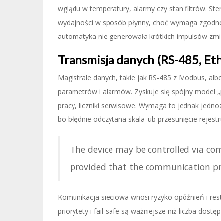
wglądu w temperatury, alarmy czy stan filtrów. 
wydajności w sposób płynny, choć wymaga zgodności
automatyka nie generowała krótkich impulsów zmi
Transmisja danych (RS-485, Eth
Magistrale danych, takie jak RS-485 z Modbus, alb
parametrów i alarmów. Zyskuje się spójny model „p
pracy, liczniki serwisowe. Wymaga to jednak jedn
bo błędnie odczytana skala lub przesunięcie rejestr
The device may be controlled via c
provided that the communication pro
Komunikacja sieciowa wnosi ryzyko opóźnień i re
priorytety i fail-safe są ważniejsze niż liczba dost