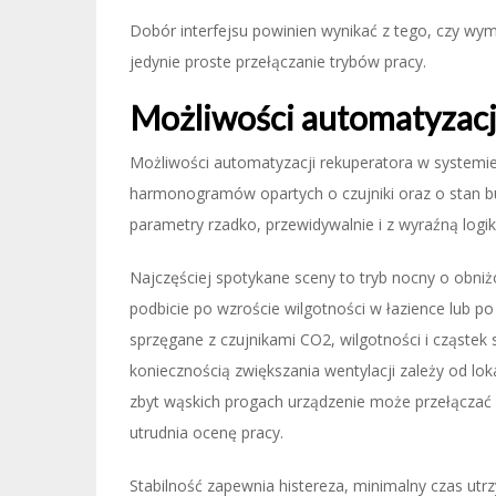
Dobór interfejsu powinien wynikać z tego, czy wy
jedynie proste przełączanie trybów pracy.
Możliwości automatyzacj
Możliwości automatyzacji rekuperatora w systemie
harmonogramów opartych o czujniki oraz o stan bu
parametry rzadko, przewidywalnie i z wyraźną logik
Najczęściej spotykane sceny to tryb nocny o obniż
podbicie po wzroście wilgotności w łazience lub p
sprzęgane z czujnikami CO2, wilgotności i cząstek
koniecznością zwiększania wentylacji zależy od lok
zbyt wąskich progach urządzenie może przełączać b
utrudnia ocenę pracy.
Stabilność zapewnia histereza, minimalny czas ut