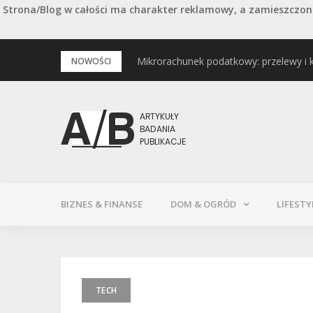
Strona/Blog w całości ma charakter reklamowy, a zamieszczone
Przejdź
Mikrorachunek podatkowy: przelewy i 
Podstawowe rodzaje śrub – przegląd 
NOWOŚCI
do
treści
BIZNES & FINANSE
DOM & OGRÓD
LIFESTY
TECH