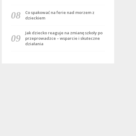
Co spakować na ferie nad morzem z
dzieckiem
Jak dziecko reaguje na zmianę szkoły po
przeprowadzce – wsparcie i skuteczne
działania