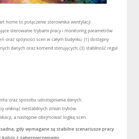
rt home to połączenie sterownika wentylacji
ące sterowanie trybami pracy i monitoring parametrów
eń oraz spójności scen w całym budynku: (1) dostępny
anych danych oraz komend sterujących; (3) stabilność reguł
ucenta oraz sposobu udostępniania danych.
y uniknąć niestabilnych zmian trybów.
kacji, a następnie obejmować logikę scen.
asadna, gdy wymagane są stabilne scenariusze pracy
kolizji z zabezpieczeniami.