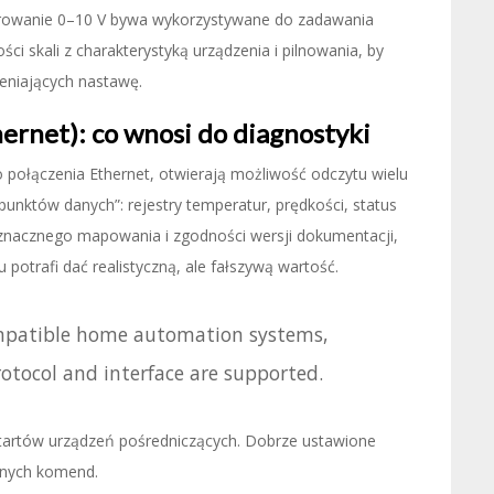
Sterowanie 0–10 V bywa wykorzystywane do zadawania
 skali z charakterystyką urządzenia i pilnowania, by
eniających nastawę.
ernet): co wnosi do diagnostyki
o połączenia Ethernet, otwierają możliwość odczytu wielu
unktów danych”: rejestry temperatur, prędkości, status
oznacznego mapowania i zgodności wersji dokumentacji,
u potrafi dać realistyczną, ale fałszywą wartość.
ompatible home automation systems,
tocol and interface are supported.
startów urządzeń pośredniczących. Dobrze ustawione
ępnych komend.