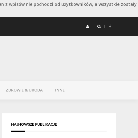
en z wpisów nie pochodzi od użytkowników, a wszystkie zostały
 remoncie: jak wydłużyć dobry efekt
Remont 
ZDROWIE & URODA
INNE
NAJNOWSZE PUBLIKACJE