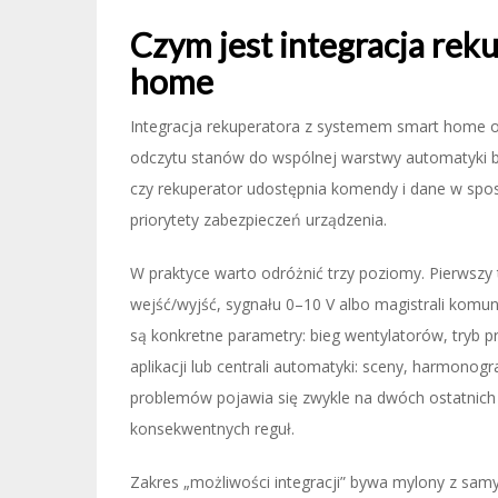
Czym jest integracja rek
home
Integracja rekuperatora z systemem smart home oz
odczytu stanów do wspólnej warstwy automatyki bu
czy rekuperator udostępnia komendy i dane w spo
priorytety zabezpieczeń urządzenia.
W praktyce warto odróżnić trzy poziomy. Pierwszy t
wejść/wyjść, sygnału 0–10 V albo magistrali komun
są konkretne parametry: bieg wentylatorów, tryb pr
aplikacji lub centrali automatyki: sceny, harmonogra
problemów pojawia się zwykle na dwóch ostatnic
konsekwentnych reguł.
Zakres „możliwości integracji” bywa mylony z sa