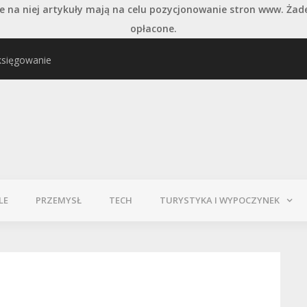
 na niej artykuły mają na celu pozycjonowanie stron www. Żad
opłacone.
księgowanie
najważniejszych typów
Pielęgnacja podłogi po
LE
PRZEMYSŁ
TECH
TURYSTYKA I WYPOCZYNEK