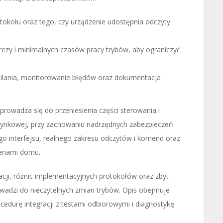
rotokołu oraz tego, czy urządzenie udostępnia odczyty
erezy i minimalnych czasów pracy trybów, aby ograniczyć
asilania, monitorowanie błędów oraz dokumentacja
rowadza się do przeniesienia części sterowania i
dynkowej, przy zachowaniu nadrzędnych zabezpieczeń
nego interfejsu, realnego zakresu odczytów i komend oraz
cenami domu.
cji, różnic implementacyjnych protokołów oraz zbyt
wadzi do nieczytelnych zmian trybów. Opis obejmuje
ocedurę integracji z testami odbiorowymi i diagnostykę