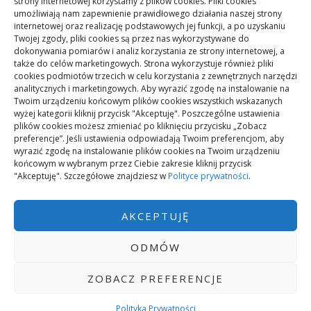
strony internetowej korzystamy z plików cookies. Pliki cookies
umożliwiają nam zapewnienie prawidłowego działania naszej strony
Mikrorachunek podatkowy: przelewy i księgowanie
internetowej oraz realizację podstawowych jej funkcji, a po uzyskaniu
Twojej zgody, pliki cookies są przez nas wykorzystywane do
dokonywania pomiarów i analiz korzystania ze strony internetowej, a
Podstawowe rodzaje śrub – przegląd najważniejszych
także do celów marketingowych. Strona wykorzystuje również pliki
cookies podmiotów trzecich w celu korzystania z zewnętrznych narzędzi
typów
analitycznych i marketingowych. Aby wyrazić zgodę na instalowanie na
Twoim urządzeniu końcowym plików cookies wszystkich wskazanych
wyżej kategorii kliknij przycisk "Akceptuję". Poszczególne ustawienia
Pielęgnacja podłogi po remoncie: jak wydłużyć dobry
plików cookies możesz zmieniać po kliknięciu przycisku „Zobacz
efekt
preferencje”. Jeśli ustawienia odpowiadają Twoim preferencjom, aby
wyrazić zgodę na instalowanie plików cookies na Twoim urządzeniu
końcowym w wybranym przez Ciebie zakresie kliknij przycisk
"Akceptuję". Szczegółowe znajdziesz w
Polityce prywatności
.
Remont podłogi przed przeprowadzką: kolejność prac
AKCEPTUJĘ
ODMÓW
ZOBACZ PREFERENCJE
ZASILANY PRZEZ WORDPRESS
|
TEMAT:
GREATMAG
BY ATHEMES.
POLITYKA PRYWATNOŚCI
Polityka Prywatności