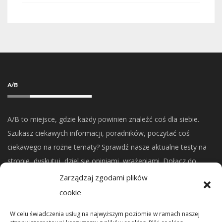
A/B
A/B to miejsce, gdzie każdy powinien znaleźć coś dla siebie.
Szukasz ciekawych informacji, poradników, poczytać coś
ciekawego na rożne tematy? Sprawdź nasze aktualne testy na
stronie, dyskutuj, dziel się opiniami, wrażeniami. Dołącz do
naszej społeczności.
Zarządzaj zgodami plików
cookie
CO NOWEGO?
W celu świadczenia usług na najwyższym poziomie w ramach naszej