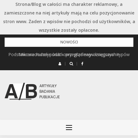
Strona/Blog w całości ma charakter reklamowy, a
zamieszczone na niej artykuły mają na celu pozycjonowanie
stron www. Żaden z wpisów nie pochodzi od użytkowników, a
wszystkie zostały opłacone.
Przejdź
NOWOŚCI
do
Podstawowe rodzaje śrub – przegląd najważniejszych typów
Mikrorachunek podatkowy: przelewy i księgowanie
treści