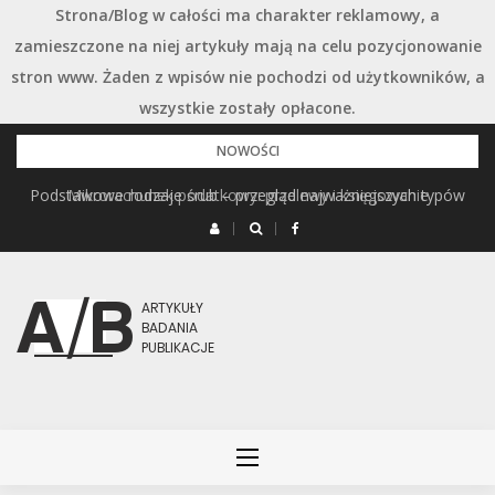
Strona/Blog w całości ma charakter reklamowy, a
zamieszczone na niej artykuły mają na celu pozycjonowanie
stron www. Żaden z wpisów nie pochodzi od użytkowników, a
wszystkie zostały opłacone.
Przejdź
NOWOŚCI
do
Podstawowe rodzaje śrub – przegląd najważniejszych typów
Mikrorachunek podatkowy: przelewy i księgowanie
treści