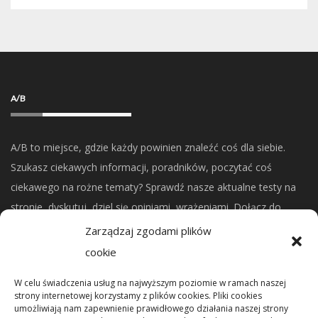
A/B
A/B to miejsce, gdzie każdy powinien znaleźć coś dla siebie.
Szukasz ciekawych informacji, poradników, poczytać coś
ciekawego na rożne tematy? Sprawdź nasze aktualne testy na
stronie, dyskutuj, dziel się opiniami, wrażeniami. Dołącz do
naszej społeczności.
Zarządzaj zgodami plików
cookie
CO NOWEGO?
W celu świadczenia usług na najwyższym poziomie w ramach naszej
strony internetowej korzystamy z plików cookies. Pliki cookies
umożliwiają nam zapewnienie prawidłowego działania naszej strony
Mikrorachunek podatkowy: przelewy i księgowanie