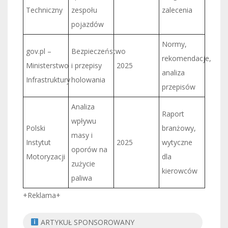
Techniczny
zespołu
zalecenia
pojazdów
Normy,
gov.pl –
Bezpieczeństwo
rekomendacje,
Ministerstwo
i przepisy
2025
analiza
Infrastruktury
holowania
przepisów
Analiza
Raport
wpływu
Polski
branżowy,
masy i
Instytut
2025
wytyczne
oporów na
Motoryzacji
dla
zużycie
kierowców
paliwa
+Reklama+
ARTYKUŁ SPONSOROWANY