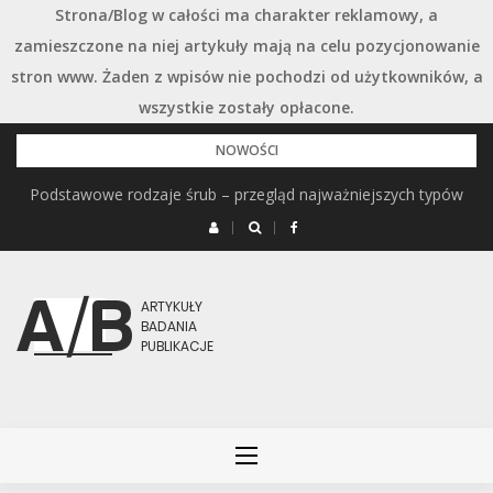
Strona/Blog w całości ma charakter reklamowy, a
zamieszczone na niej artykuły mają na celu pozycjonowanie
stron www. Żaden z wpisów nie pochodzi od użytkowników, a
wszystkie zostały opłacone.
Przejdź
NOWOŚCI
do
Podstawowe rodzaje śrub – przegląd najważniejszych typów
treści