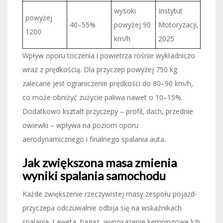
wysoki
Instytut
powyżej
40–55%
powyżej 90
Motoryzacji,
1200
km/h
2025
Wpływ oporu toczenia i powietrza rośnie wykładniczo
wraz z prędkością. Dla przyczep powyżej 750 kg
zalecane jest ograniczenie prędkości do 80–90 km/h,
co może obniżyć zużycie paliwa nawet o 10–15%.
Dodatkowo kształt przyczepy – profil, dach, przednie
owiewki – wpływa na poziom oporu
aerodynamicznego i finalnego spalania auta.
Jak zwiększona masa zmienia
wyniki spalania samochodu
Każde zwiększenie rzeczywistej masy zespołu pojazd-
przyczepa odczuwalnie odbija się na wskaźnikach
spalania. Laweta, bagaż, wyposażenie kempingowe lub