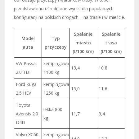
przedstawiono uśrednione wyniki dla popularnych
konfiguracji na polskich drogach – na trasie i w mieście.
Spalanie
Spalanie
Model
Typ
miasto
trasa
auta
przyczepy
(l/100 km)
(l/100 km)
VW Passat
kempingowa
13,4
10,8
2.0 TDI
1100 kg
Ford Kuga
kempingowa
15,0
11,6
2.5 HEV
1250 kg
Toyota
lekka 800
Avensis 2.0
11,7
9,4
kg
D4D
Volvo XC60
kempingowa
14,8
12,3