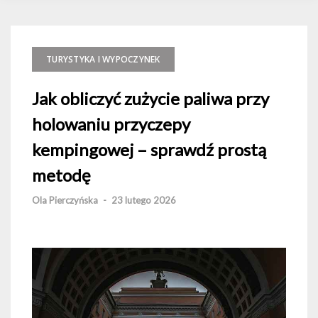
TURYSTYKA I WYPOCZYNEK
Jak obliczyć zużycie paliwa przy
holowaniu przyczepy
kempingowej – sprawdź prostą
metodę
Ola Pierczyńska
-
23 lutego 2026