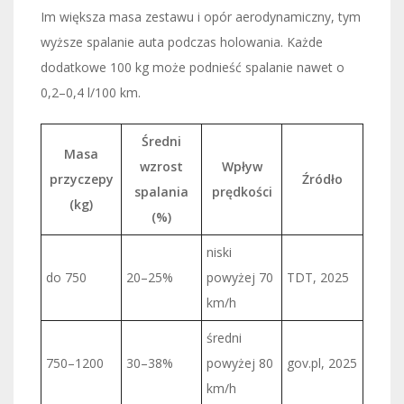
Im większa masa zestawu i opór aerodynamiczny, tym
wyższe spalanie auta podczas holowania. Każde
dodatkowe 100 kg może podnieść spalanie nawet o
0,2–0,4 l/100 km.
Średni
Masa
wzrost
Wpływ
przyczepy
Źródło
spalania
prędkości
(kg)
(%)
niski
do 750
20–25%
powyżej 70
TDT, 2025
km/h
średni
750–1200
30–38%
powyżej 80
gov.pl, 2025
km/h