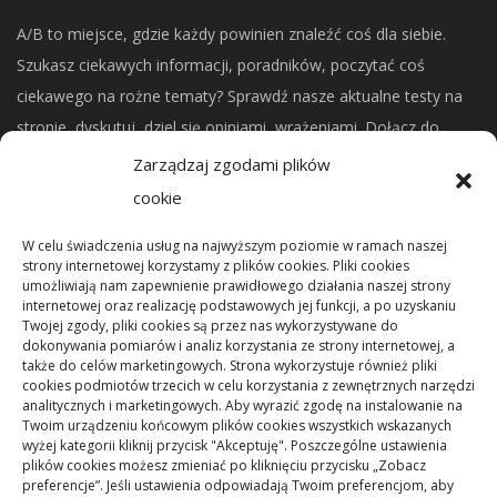
A/B to miejsce, gdzie każdy powinien znaleźć coś dla siebie.
Szukasz ciekawych informacji, poradników, poczytać coś
ciekawego na rożne tematy? Sprawdź nasze aktualne testy na
stronie, dyskutuj, dziel się opiniami, wrażeniami. Dołącz do
naszej społeczności.
Zarządzaj zgodami plików
cookie
CO NOWEGO?
W celu świadczenia usług na najwyższym poziomie w ramach naszej
strony internetowej korzystamy z plików cookies. Pliki cookies
umożliwiają nam zapewnienie prawidłowego działania naszej strony
Mikrorachunek podatkowy: przelewy i księgowanie
internetowej oraz realizację podstawowych jej funkcji, a po uzyskaniu
Twojej zgody, pliki cookies są przez nas wykorzystywane do
dokonywania pomiarów i analiz korzystania ze strony internetowej, a
Podstawowe rodzaje śrub – przegląd najważniejszych
także do celów marketingowych. Strona wykorzystuje również pliki
cookies podmiotów trzecich w celu korzystania z zewnętrznych narzędzi
typów
analitycznych i marketingowych. Aby wyrazić zgodę na instalowanie na
Twoim urządzeniu końcowym plików cookies wszystkich wskazanych
wyżej kategorii kliknij przycisk "Akceptuję". Poszczególne ustawienia
Pielęgnacja podłogi po remoncie: jak wydłużyć dobry
plików cookies możesz zmieniać po kliknięciu przycisku „Zobacz
efekt
preferencje”. Jeśli ustawienia odpowiadają Twoim preferencjom, aby