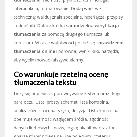
interpunkcja, formatowanie. Dodaj warstwę
techniczną: waliduj znaki specjalne, hiperłącza, przypisy
i odnośniki. Dołącz krótką
samodzielna weryfikacja
tłumaczenia
za pomocą drugiego tłumacza lub
korektora. W razie wątpliwości posłuż się
sprawdzenie
tłumaczenia online
i porównaj wyniki kilku narzędzi,
aby wyeliminować fałszywe alarmy.
Co warunkuje rzetelną ocenę
tłumaczenia tekstu
Liczy się procedura, porównywalne kryteria oraz drugi
para oczu. Ustal prosty schemat: lista kontrolna,
analiza różnic, ocena ryzyka, decyzja. Lista kontrolna
obejmuje wierność względem źródła, zgodność
danych liczbowych i nazw, logikę akapitów oraz ton.
Analiza różnic polega na „równoległym” czytaniu: