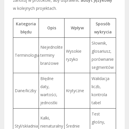
zanotuj w protokole, aby usprawnić
audyt językowy
w kolejnych projektach.
Kategoria
Sposób
Opis
Wpływ
błędu
wykrycia
Słownik,
Niejednolite
Wysokie
glosariusz,
Terminologia
terminy
ryzyko
porównanie
branżowe
segmentów
Błędne
Walidacja
daty,
liczb,
Dane/liczby
Krytyczne
wartości,
kontrola
jednostki
tabel
Test
Kalki,
głośny,
Styl/składnia
nienaturalny
Średnie