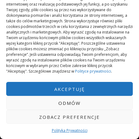
internetowej oraz realizację podstawowych jej funkcji, a po uzyskaniu
Twojej zgody, pliki cookies są przez nas wykorzystywane do
A/B to miejsce, gdzie każdy powinien znaleźć coś dla siebie.
dokonywania pomiarów i analiz korzystania ze strony internetowej, a
Szukasz ciekawych informacji, poradników, poczytać coś
także do celów marketingowych. Strona wykorzystuje również pliki
cookies podmiotów trzecich w celu korzystania z zewnętrznych narzędzi
ciekawego na rożne tematy? Sprawdź nasze aktualne testy na
analitycznych i marketingowych. Aby wyrazić zgodę na instalowanie na
stronie, dyskutuj, dziel się opiniami, wrażeniami. Dołącz do
Twoim urządzeniu końcowym plików cookies wszystkich wskazanych
wyżej kategorii kliknij przycisk "Akceptuję". Poszczególne ustawienia
naszej społeczności.
plików cookies możesz zmieniać po kliknięciu przycisku „Zobacz
preferencje”. Jeśli ustawienia odpowiadają Twoim preferencjom, aby
wyrazić zgodę na instalowanie plików cookies na Twoim urządzeniu
CO NOWEGO?
końcowym w wybranym przez Ciebie zakresie kliknij przycisk
"Akceptuję". Szczegółowe znajdziesz w
Polityce prywatności
.
Mikrorachunek podatkowy: przelewy i księgowanie
AKCEPTUJĘ
Podstawowe rodzaje śrub – przegląd najważniejszych
ODMÓW
typów
ZOBACZ PREFERENCJE
Pielęgnacja podłogi po remoncie: jak wydłużyć dobry
Polityka Prywatności
efekt