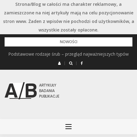
Strona/Blog w całości ma charakter reklamowy, a
zamieszczone na niej artykuły mają na celu pozycjonowanie
stron www. Żaden z wpisów nie pochodzi od użytkowników, a
wszystkie zostały opłacone.
Przejdź
NOWOŚCI
do
Podstawowe rodzaje śrub – przegląd najważniejszych typów
treści