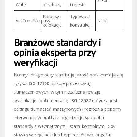
Średni
Write
parafrazy
i rejestr
Korpusy i
Typowość
AntConc/Korpusy
Niski
kolokacje
konstrukcji
Branżowe standardy i
opinia eksperta przy
weryfikacji
Normy i drugie oczy stabilizują jakość oraz zmniejszają
ryzyko.
ISO 17100
opisuje proces usług
tłumaczeniowych, w tym niezależną rewizję,
kwalifikacje i dokumentację.
ISO 18587
dotyczy post-
editingu tłumaczeń maszynowych i rozróżnia poziomy
interwencji. W praktyce organizacje łączą oba
standardy z wewnętrznymi listami kontrolnymi. Gdy
stawką są regulacje lub bezpieczeństwo, angażuj