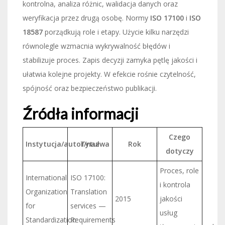
kontrolna, analiza różnic, walidacja danych oraz
weryfikacja przez drugą osobę. Normy
ISO 17100
i
ISO
18587
porządkują role i etapy. Użycie kilku narzędzi
równolegle wzmacnia wykrywalność błędów i
stabilizuje proces. Zapis decyzji zamyka pętlę jakości i
ułatwia kolejne projekty. W efekcie rośnie czytelność,
spójność oraz bezpieczeństwo publikacji.
Źródła informacji
Czego
Instytucja/autor/nazwa
Tytuł
Rok
dotyczy
Proces, role
International
ISO 17100:
i kontrola
Organization
Translation
2015
jakości
for
services —
usług
Standardization
Requirements