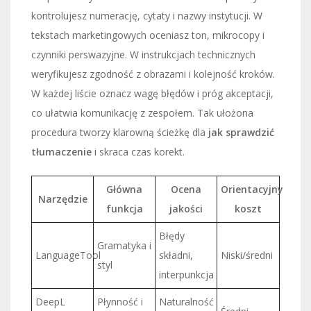
kontrolujesz numerację, cytaty i nazwy instytucji. W
tekstach marketingowych oceniasz ton, mikrocopy i
czynniki perswazyjne. W instrukcjach technicznych
weryfikujesz zgodność z obrazami i kolejność kroków.
W każdej liście oznacz wagę błędów i próg akceptacji,
co ułatwia komunikację z zespołem. Tak ułożona
procedura tworzy klarowną ścieżkę dla
jak sprawdzić
tłumaczenie
i skraca czas korekt.
Główna
Ocena
Orientacyjny
Narzędzie
funkcja
jakości
koszt
Błędy
Gramatyka i
LanguageTool
składni,
Niski/średni
styl
interpunkcja
DeepL
Płynność i
Naturalność