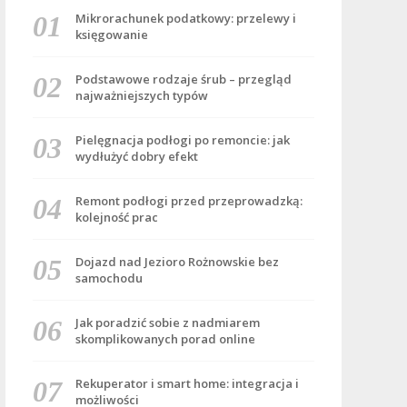
Mikrorachunek podatkowy: przelewy i
księgowanie
Podstawowe rodzaje śrub – przegląd
najważniejszych typów
Pielęgnacja podłogi po remoncie: jak
wydłużyć dobry efekt
Remont podłogi przed przeprowadzką:
kolejność prac
Dojazd nad Jezioro Rożnowskie bez
samochodu
Jak poradzić sobie z nadmiarem
skomplikowanych porad online
Rekuperator i smart home: integracja i
możliwości