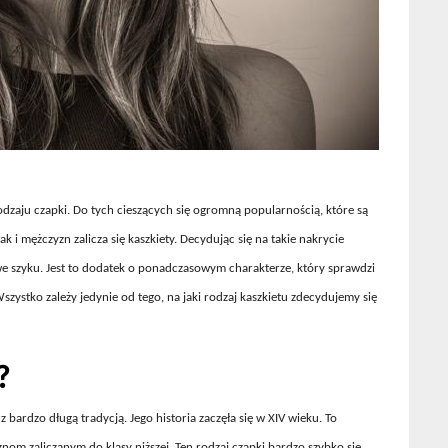
dzaju czapki. Do tych cieszących się ogromną popularnością, które są
 i mężczyzn zalicza się kaszkiety. Decydując się na takie nakrycie
we szyku. Jest to dodatek o ponadczasowym charakterze, który sprawdzi
Wszystko zależy jedynie od tego, na jaki rodzaj kaszkietu zdecydujemy się
?
z bardzo długą tradycją. Jego historia zaczęła się w XIV wieku. To
nom zaliczanym do klasy niższej. Ten rodzaj czapki bardzo szybko się