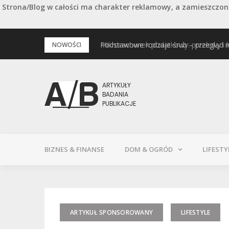
Strona/Blog w całości ma charakter reklamowy, a zamieszczone
Przejdź
Mikrorachunek podatkowy: przelewy i 
Podstawowe rodzaje śrub – przegląd 
NOWOŚCI
do
treści
BIZNES & FINANSE
DOM & OGRÓD
LIFESTY
ARTYKUŁ SPONSOROWANY
LIFESTYLE