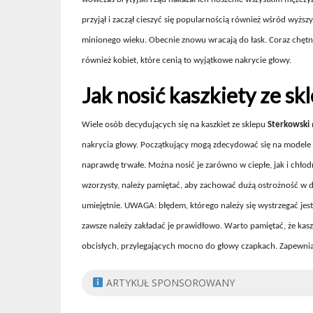
przyjął i zaczął cieszyć się popularnością również wśród wyższ
minionego wieku. Obecnie znowu wracają do łask. Coraz chętnie
również kobiet, które cenią to wyjątkowe nakrycie głowy.
Jak nosić kaszkiety ze sk
Wiele osób decydujących się na kaszkiet ze sklepu
Sterkowski
nakrycia głowy. Początkujący mogą zdecydować się na modele w
naprawdę trwałe. Można nosić je zarówno w ciepłe, jak i chłod
wzorzysty, należy pamiętać, aby zachować dużą ostrożność w 
umiejętnie. UWAGA: błędem, którego należy się wystrzegać jest
zawsze należy zakładać je prawidłowo. Warto pamiętać, że kaszk
obcisłych, przylegających mocno do głowy czapkach. Zapewnia
ARTYKUŁ SPONSOROWANY