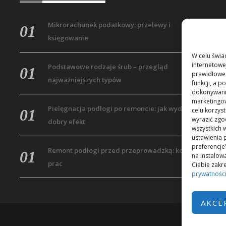
Mikrorachunek podatkowy: przelewy i
księgowanie
W celu świa
internetowe
Podstawowe rodzaje śrub – przegląd
prawidłoweg
najważniejszych typów
funkcji, a 
dokonywania
marketingow
Pielęgnacja podłogi po remoncie: jak wydłużyć
celu korzys
wyrazić zgo
dobry efekt
wszystkich w
ustawienia 
preferencje
Remont podłogi przed przeprowadzką: kolejność
na instalo
prac
Ciebie zakre
prywatnośc
AKCE