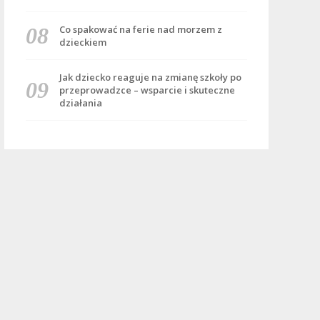
Co spakować na ferie nad morzem z
dzieckiem
Jak dziecko reaguje na zmianę szkoły po
przeprowadzce – wsparcie i skuteczne
działania