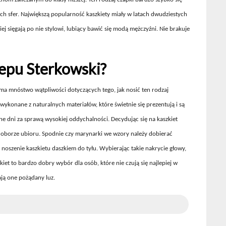
ych sfer. Największą popularność kaszkiety miały w latach dwudziestych
j sięgają po nie stylowi, lubiący bawić się modą mężczyźni. Nie brakuje
lepu Sterkowski?
ma mnóstwo wątpliwości dotyczących tego, jak nosić ten rodzaj
ykonane z naturalnych materiałów, które świetnie się prezentują i są
ne dni za sprawą wysokiej oddychalności. Decydując się na kaszkiet
doborze ubioru. Spodnie czy marynarki we wzory należy dobierać
 noszenie kaszkietu daszkiem do tyłu. Wybierając takie nakrycie głowy,
iet to bardzo dobry wybór dla osób, które nie czują się najlepiej w
ją one pożądany luz.