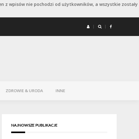
en z wpisów nie pochodzi od użytkowników, a wszystkie zostały
 remoncie: jak wydłużyć dobry efekt
Remont 
ZDROWIE & URODA
INNE
NAJNOWSZE PUBLIKACJE