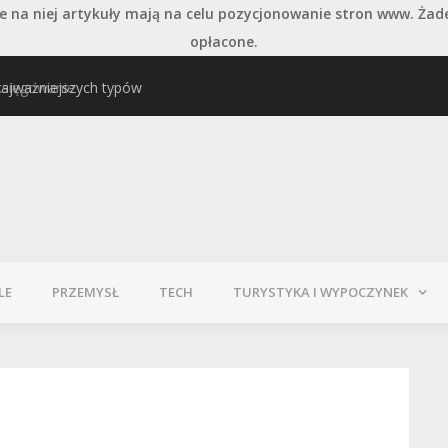
 na niej artykuły mają na celu pozycjonowanie stron www. Żad
opłacone.
księgowanie
najważniejszych typów
Pielęgnacja podłogi po
LE
PRZEMYSŁ
TECH
TURYSTYKA I WYPOCZYNEK