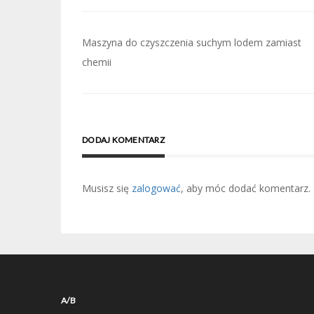
Nawigacja
Maszyna do czyszczenia suchym lodem zamiast
wpisu
chemii
DODAJ KOMENTARZ
Musisz się
zalogować
, aby móc dodać komentarz.
A/B