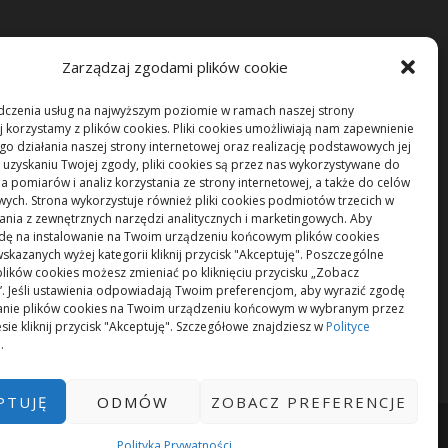
Zarządzaj zgodami plików cookie
dczenia usług na najwyższym poziomie w ramach naszej strony
j korzystamy z plików cookies. Pliki cookies umożliwiają nam zapewnienie
o działania naszej strony internetowej oraz realizację podstawowych jej
po uzyskaniu Twojej zgody, pliki cookies są przez nas wykorzystywane do
 pomiarów i analiz korzystania ze strony internetowej, a także do celów
ych. Strona wykorzystuje również pliki cookies podmiotów trzecich w
tania z zewnętrznych narzędzi analitycznych i marketingowych. Aby
dę na instalowanie na Twoim urządzeniu końcowym plików cookies
skazanych wyżej kategorii kliknij przycisk "Akceptuję". Poszczególne
plików cookies możesz zmieniać po kliknięciu przycisku „Zobacz
”. Jeśli ustawienia odpowiadają Twoim preferencjom, aby wyrazić zgodę
wanie plików cookies na Twoim urządzeniu końcowym w wybranym przez
sie kliknij przycisk "Akceptuję". Szczegółowe znajdziesz w
Polityce
i
.
PTUJĘ
ODMÓW
ZOBACZ PREFERENCJE
POLITYKA PRYWATNOŚCI
Polityka Prywatności