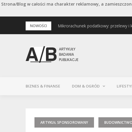
Strona/Blog w całości ma charakter reklamowy, a zamieszczone
Przejdź
Mikrorachunek podatkowy: przelewy i 
Podstawowe rodzaje śrub – przegląd 
NOWOŚCI
do
treści
BIZNES & FINANSE
DOM & OGRÓD
LIFESTY
ARTYKUŁ SPONSOROWANY
BUDOWNICTW