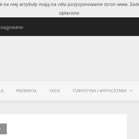
 na niej artykuły mają na celu pozycjonowanie stron www. Żad
opłacone.
księgowanie
najważniejszych typów
Pielęgnacja podłogi po
LE
PRZEMYSŁ
TECH
TURYSTYKA I WYPOCZYNEK
O