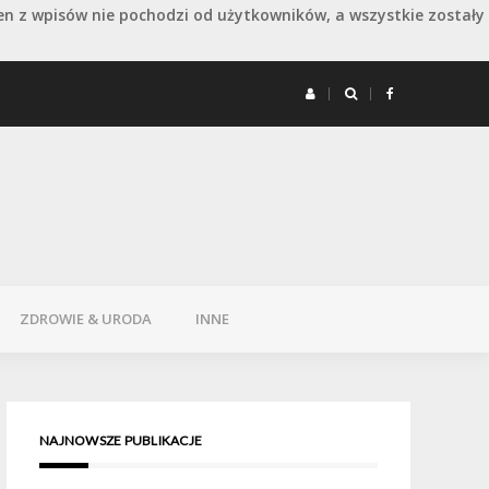
en z wpisów nie pochodzi od użytkowników, a wszystkie zostały
 remoncie: jak wydłużyć dobry efekt
Remont 
ZDROWIE & URODA
INNE
NAJNOWSZE PUBLIKACJE