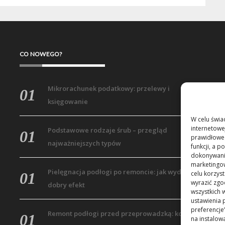
CO NOWEGO?
Mikrorachunek podatkowy: przelewy i
księgowanie
W celu świa
internetowe
Podstawowe rodzaje śrub – przegląd
prawidłoweg
najważniejszych typów
funkcji, a 
dokonywania
marketingow
Pielęgnacja podłogi po remoncie: jak wydłużyć
celu korzys
wyrazić zgo
dobry efekt
wszystkich w
ustawienia 
preferencje
Remont podłogi przed przeprowadzką: kolejność
na instalo