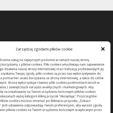
Zarządzaj zgodami plików cookie
dczenia usług na najwyższym poziomie w ramach naszej strony
j korzystamy z plików cookies. Pliki cookies umożliwiają nam zapewnienie
o działania naszej strony internetowej oraz realizację podstawowych jej
po uzyskaniu Twojej zgody, pliki cookies są przez nas wykorzystywane do
 pomiarów i analiz korzystania ze strony internetowej, a także do celów
ych. Strona wykorzystuje również pliki cookies podmiotów trzecich w
tania z zewnętrznych narzędzi analitycznych i marketingowych. Aby
dę na instalowanie na Twoim urządzeniu końcowym plików cookies
skazanych wyżej kategorii kliknij przycisk "Akceptuję". Poszczególne
plików cookies możesz zmieniać po kliknięciu przycisku „Zobacz
”. Jeśli ustawienia odpowiadają Twoim preferencjom, aby wyrazić zgodę
wanie plików cookies na Twoim urządzeniu końcowym w wybranym przez