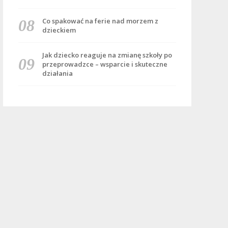
Co spakować na ferie nad morzem z
dzieckiem
Jak dziecko reaguje na zmianę szkoły po
przeprowadzce – wsparcie i skuteczne
działania