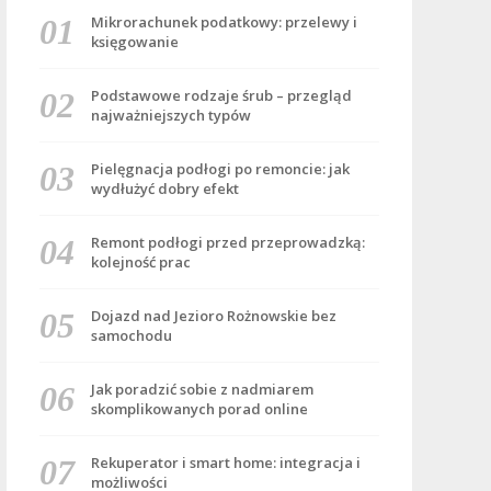
Mikrorachunek podatkowy: przelewy i
księgowanie
Podstawowe rodzaje śrub – przegląd
najważniejszych typów
Pielęgnacja podłogi po remoncie: jak
wydłużyć dobry efekt
Remont podłogi przed przeprowadzką:
kolejność prac
Dojazd nad Jezioro Rożnowskie bez
samochodu
Jak poradzić sobie z nadmiarem
skomplikowanych porad online
Rekuperator i smart home: integracja i
możliwości