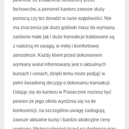
fachowc
ów, a personel kantoru zawsze s
łuży
pomocą czy tez doradzi w razie wątpliwości. Nie
ma znaczenia jak dużo got
ówki masz do wymiany,
zarówno ma
łe jak i duże transakcje traktowane są
z należną im uwagą, w miłej i komfortowej
atmosferze. Każdy klient przed dokonaniem
wymiany walut informowany jest o aktualnych
kursach i cenach, dzięki temu może podjąć w
pełni świadomą decyzję o dokonaniu transakcji.
Udając się do kantoru w Piasecznie możesz być
pewien że jego oferta wyr
ó
żnia się na tle
konkurencji, na szczeg
ólna uwag
ę zasługują
zawsze aktualne kursy i bardzo atrakcyjne ceny
wymiany. Możesz r
ównie
ż liczyć na dyskrecję przy