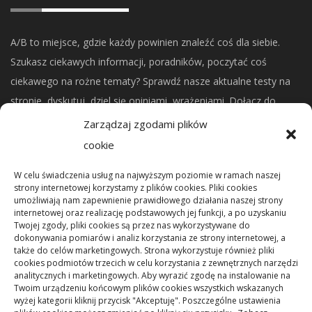
A/B to miejsce, gdzie każdy powinien znaleźć coś dla siebie.
Szukasz ciekawych informacji, poradników, poczytać coś
ciekawego na rożne tematy? Sprawdź nasze aktualne testy na
stronie, dyskutuj, dziel się opiniami, wrażeniami. Dołącz do
naszej społeczności.
Zarządzaj zgodami plików
cookie
CO NOWEGO?
W celu świadczenia usług na najwyższym poziomie w ramach naszej
strony internetowej korzystamy z plików cookies. Pliki cookies
umożliwiają nam zapewnienie prawidłowego działania naszej strony
Mikrorachunek podatkowy: przelewy i księgowanie
internetowej oraz realizację podstawowych jej funkcji, a po uzyskaniu
Twojej zgody, pliki cookies są przez nas wykorzystywane do
dokonywania pomiarów i analiz korzystania ze strony internetowej, a
Podstawowe rodzaje śrub – przegląd najważniejszych
także do celów marketingowych. Strona wykorzystuje również pliki
cookies podmiotów trzecich w celu korzystania z zewnętrznych narzędzi
typów
analitycznych i marketingowych. Aby wyrazić zgodę na instalowanie na
Twoim urządzeniu końcowym plików cookies wszystkich wskazanych
wyżej kategorii kliknij przycisk "Akceptuję". Poszczególne ustawienia
Pielęgnacja podłogi po remoncie: jak wydłużyć dobry