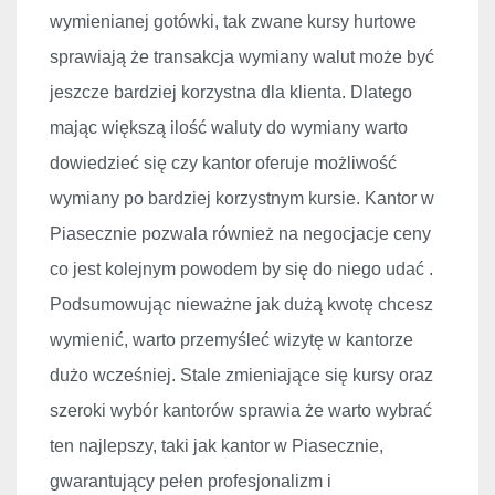
wymienianej got
ówki, tak zwane kursy hurtowe
sprawiaj
ą że transakcja wymiany walut może być
jeszcze bardziej korzystna dla klienta. Dlatego
mając większą ilość waluty do wymiany warto
dowiedzieć się czy kantor oferuje możliwość
wymiany po bardziej korzystnym kursie. Kantor w
Piasecznie pozwala r
ównie
ż na negocjacje ceny
co jest kolejnym powodem by się do niego udać .
Podsumowując nieważne jak dużą kwotę chcesz
wymienić, warto przemyśleć wizytę w kantorze
dużo wcześniej. Stale zmieniające się kursy oraz
szeroki wyb
ór kantorów sprawia
że warto wybrać
ten najlepszy, taki jak kantor w Piasecznie,
gwarantujący pełen profesjonalizm i