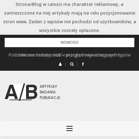
Strona/Blog w całości ma charakter reklamowy, a
zamieszczone na niej artykuły mają na celu pozycjonowanie
stron www. Żaden z wpisów nie pochodzi od użytkowników, a
wszystkie zostały opłacone.
Przejdź
NOWOŚCI
do
Podstawowe rodzaje śrub – przegląd najważniejszych typów
Mikrorachunek podatkowy: przelewy i księgowanie
treści