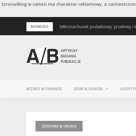
Strona/Blog w całości ma charakter reklamowy, a zamieszczone
Przejdź
Mikrorachunek podatkowy: przelewy i 
Podstawowe rodzaje śrub – przegląd 
NOWOŚCI
do
treści
BIZNES & FINANSE
DOM & OGRÓD
LIFESTY
ZDROWIE & URODA