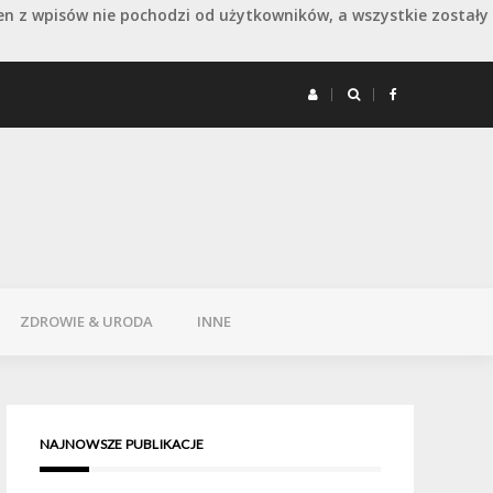
en z wpisów nie pochodzi od użytkowników, a wszystkie zostały
 remoncie: jak wydłużyć dobry efekt
Remont 
ZDROWIE & URODA
INNE
NAJNOWSZE PUBLIKACJE