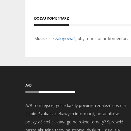
DODAJ KOMENTARZ
Musisz się
zalogować
, aby móc dodać komentarz.
A/B
A/B to miejsce, gdzie każdy powinien znaleźć coś dla
siebie. Szukasz ciekawych informacji, poradników,
poczytać coś ciekawego na rożne tematy? Sprawdź
nasze aktualne testy na stronie, dyskutuj, dziel się