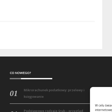
CO NOWEGO?
Mikrorachunek podatkowy: przelewy i
księgowanie
W celu świa
internetowe
Podstawowe rodzaje śrub – przegląd