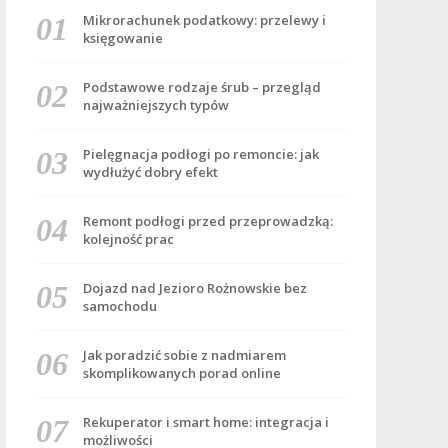
Mikrorachunek podatkowy: przelewy i
księgowanie
Podstawowe rodzaje śrub – przegląd
najważniejszych typów
Pielęgnacja podłogi po remoncie: jak
wydłużyć dobry efekt
Remont podłogi przed przeprowadzką:
kolejność prac
Dojazd nad Jezioro Rożnowskie bez
samochodu
Jak poradzić sobie z nadmiarem
skomplikowanych porad online
Rekuperator i smart home: integracja i
możliwości