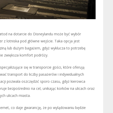
etod na dotarcie do Disneylandu może być wybór
 z lotniska pod główne wejście. Taka opcja jest
odziną lub dużym bagażem, gdyż wyklucza to potrzebę
źnie zwiększa komfort podróży.
pecjalizujące się w transporcie gości, które oferują
ć transport do liczby pasażerów i indywidualnych
acji pozwala oszczędzić sporo czasu, gdyż kierowca
eruje bezpośrednio na cel, unikając korków na ulicach oraz
ych ulicach miasta.
ternet, co daje gwarancję, że po wylądowaniu będzie