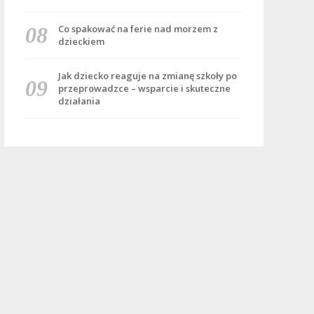
Co spakować na ferie nad morzem z
dzieckiem
Jak dziecko reaguje na zmianę szkoły po
przeprowadzce – wsparcie i skuteczne
działania