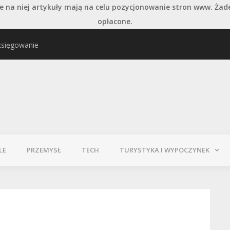
 na niej artykuły mają na celu pozycjonowanie stron www. Żad
opłacone.
księgowanie
najważniejszych typów
Pielęgnacja podłogi po
LE
PRZEMYSŁ
TECH
TURYSTYKA I WYPOCZYNEK