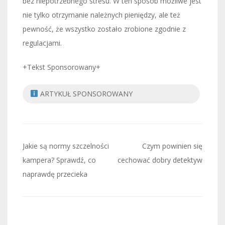
bez niepotrzebnego stresu. W ten sposób możliwe jest
nie tylko otrzymanie należnych pieniędzy, ale też
pewność, że wszystko zostało zrobione zgodnie z
regulacjami.
+Tekst Sponsorowany+
ARTYKUŁ SPONSOROWANY
Nawigacja
Jakie są normy szczelności
Czym powinien się
wpisu
kampera? Sprawdź, co
cechować dobry detektyw
naprawdę przecieka