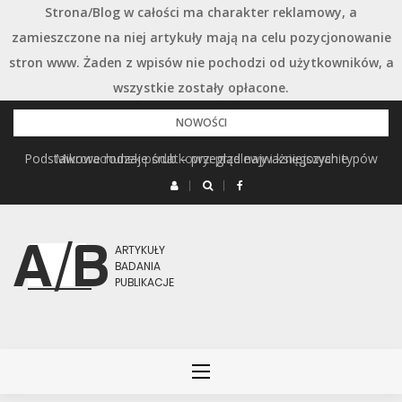
Strona/Blog w całości ma charakter reklamowy, a
zamieszczone na niej artykuły mają na celu pozycjonowanie
stron www. Żaden z wpisów nie pochodzi od użytkowników, a
wszystkie zostały opłacone.
Przejdź
NOWOŚCI
do
Podstawowe rodzaje śrub – przegląd najważniejszych typów
Mikrorachunek podatkowy: przelewy i księgowanie
treści