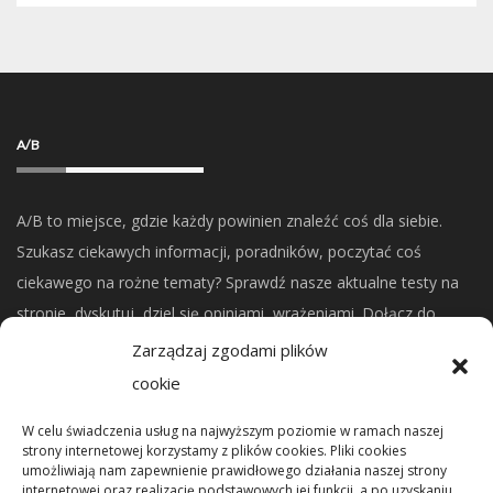
A/B
A/B to miejsce, gdzie każdy powinien znaleźć coś dla siebie.
Szukasz ciekawych informacji, poradników, poczytać coś
ciekawego na rożne tematy? Sprawdź nasze aktualne testy na
stronie, dyskutuj, dziel się opiniami, wrażeniami. Dołącz do
naszej społeczności.
Zarządzaj zgodami plików
cookie
CO NOWEGO?
W celu świadczenia usług na najwyższym poziomie w ramach naszej
strony internetowej korzystamy z plików cookies. Pliki cookies
umożliwiają nam zapewnienie prawidłowego działania naszej strony
Mikrorachunek podatkowy: przelewy i księgowanie
internetowej oraz realizację podstawowych jej funkcji, a po uzyskaniu