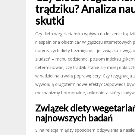
trądziku? Analiza n
skutki
Czy dieta wegetariańska wpływa na leczenie trądzi
niespełniona obietnica? W gąszczu internetowych p
dotyczących diety bezmięsnej i jej związku z wygl
złudzeń – menu codzienne, poziom indeksu glikemi
determinować, czy trądzik stanie się mniej dokucz
w nadziei na trwałą poprawę cery. Czy rezygnacja 
wywołują długoterminowe efekty? Odpowiedź bywa n
mechanizmy hormonalne, mikrobiota skóry i indywi
Związek diety wegetariań
najnowszych badań
Silna relacja między sposobem odżywiania a nasil