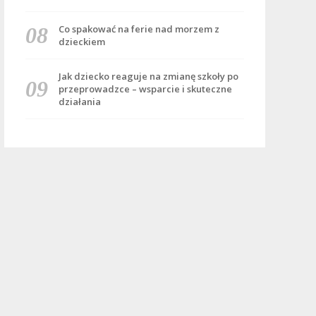
Co spakować na ferie nad morzem z
dzieckiem
Jak dziecko reaguje na zmianę szkoły po
przeprowadzce – wsparcie i skuteczne
działania