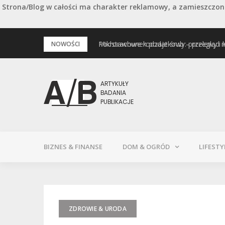
Strona/Blog w całości ma charakter reklamowy, a zamieszczone
Przejdź
Mikrorachunek podatkowy: przelewy i 
Podstawowe rodzaje śrub – przegląd 
NOWOŚCI
do
treści
BIZNES & FINANSE
DOM & OGRÓD
LIFESTY
ZDROWIE & URODA