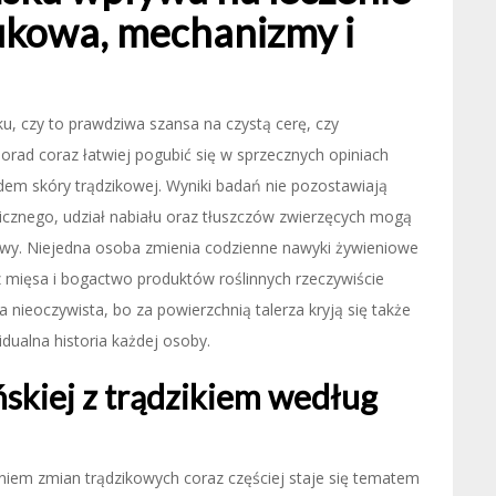
aukowa, mechanizmy i
ku, czy to prawdziwa szansa na czystą cerę, czy
orad coraz łatwiej pogubić się w sprzecznych opiniach
ądem skóry trądzikowej. Wyniki badań nie pozostawiają
cznego, udział nabiału oraz tłuszczów zwierzęcych mogą
liwy. Niejedna osoba zmienia codzienne nawyki żywieniowe
z mięsa i bogactwo produktów roślinnych rzeczywiście
ieoczywista, bo za powierzchnią talerza kryją się także
dualna historia każdej osoby.
skiej z trądzikiem według
eniem zmian trądzikowych coraz częściej staje się tematem