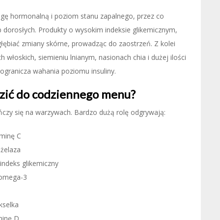
gę hormonalną i poziom stanu zapalnego, przez co
b dorosłych. Produkty o wysokim indeksie glikemicznym,
łębiać zmiany skórne, prowadząc do zaostrzeń. Z kolei
 włoskich, siemieniu lnianym, nasionach chia i dużej ilości
ogranicza wahania poziomu insuliny.
dzić do codziennego menu?
ńczy się na warzywach. Bardzo dużą rolę odgrywają:
minę C
 żelaza
indeks glikemiczny
w omega-3
kselka
minę D