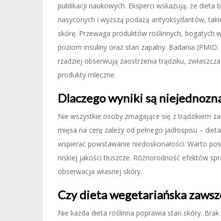
publikacji naukowych. Eksperci wskazują, że dieta
nasyconych i wyższą podażą antyoksydantów, takich
skórę. Przewaga produktów roślinnych, bogatych w 
poziom insuliny oraz stan zapalny. Badania (PMID:
rzadziej obserwują zaostrzenia trądziku, zwłaszc
produkty mleczne.
Dlaczego wyniki są niejednozn
Nie wszystkie osoby zmagające się z trądzikiem z
mięsa na cerę zależy od pełnego jadłospisu – die
wspierać powstawanie niedoskonałości. Warto posta
niskiej jakości tłuszcze. Różnorodność efektów spr
obserwacja własnej skóry.
Czy dieta wegetariańska zawsze
Nie każda dieta roślinna poprawia stan skóry. Bra