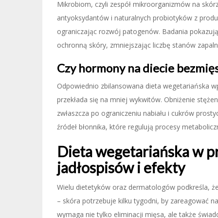
Mikrobiom, czyli zespół mikroorganizmów na skórze
antyoksydantów i naturalnych probiotyków z produk
ograniczając rozwój patogenów. Badania pokazują,
ochronną skóry, zmniejszając liczbę stanów zapaln
Czy hormony na diecie bezmięs
Odpowiednio zbilansowana dieta wegetariańska wpł
przekłada się na mniej wykwitów. Obniżenie stęże
zwłaszcza po ograniczeniu nabiału i cukrów prosty
źródeł błonnika, które regulują procesy metaboli
Dieta wegetariańska w p
jadłospisów i efekty
Wielu dietetyków oraz dermatologów podkreśla, że
– skóra potrzebuje kilku tygodni, by zareagować 
wymaga nie tylko eliminacji mięsa, ale także św