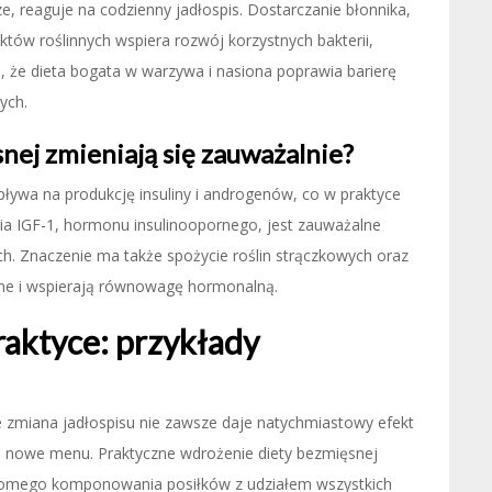
, reaguje na codzienny jadłospis. Dostarczanie błonnika,
tów roślinnych wspiera rozwój korzystnych bakterii,
 że dieta bogata w warzywa i nasiona poprawia barierę
ych.
nej zmieniają się zauważalnie?
ywa na produkcję insuliny i androgenów, co w praktyce
nia IGF-1, hormonu insulinoopornego, jest zauważalne
ch. Znaczenie ma także spożycie roślin strączkowych oraz
czne i wspierają równowagę hormonalną.
raktyce: przykłady
 zmiana jadłospisu nie zawsze daje natychmiastowy efekt
na nowe menu. Praktyczne wdrożenie diety bezmięsnej
iadomego komponowania posiłków z udziałem wszystkich