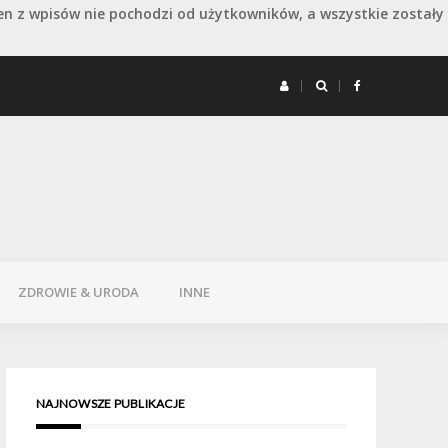
en z wpisów nie pochodzi od użytkowników, a wszystkie zostały
 remoncie: jak wydłużyć dobry efekt
Remont 
ZDROWIE & URODA
INNE
NAJNOWSZE PUBLIKACJE