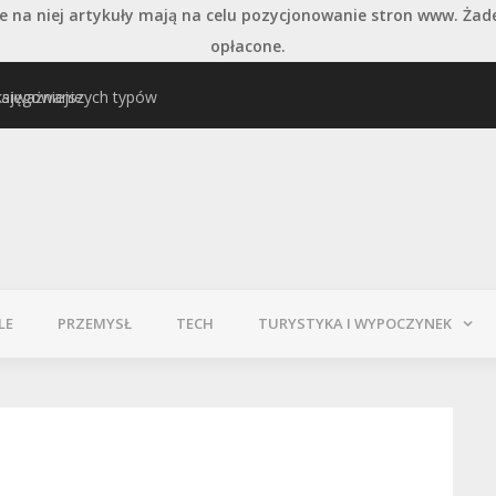
 na niej artykuły mają na celu pozycjonowanie stron www. Żad
opłacone.
księgowanie
najważniejszych typów
Pielęgnacja podłogi po
LE
PRZEMYSŁ
TECH
TURYSTYKA I WYPOCZYNEK