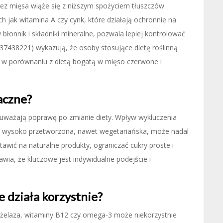
 bez mięsa wiąże się z niższym spożyciem tłuszczów
 jak witamina A czy cynk, które działają ochronnie na
błonnik i składniki mineralne, pozwala lepiej kontrolować
 37438221) wykazują, że osoby stosujące dietę roślinną
za w porównaniu z dietą bogatą w mięso czerwone i
aczne?
auważają poprawę po zmianie diety. Wpływ wykluczenia
ta wysoko przetworzona, nawet wegetariańska, może nadal
wić na naturalne produkty, ograniczać cukry proste i
awia, że kluczowe jest indywidualne podejście i
 działa korzystnie?
k żelaza, witaminy B12 czy omega-3 może niekorzystnie