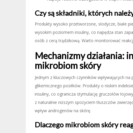
Czy są składniki, których należ
Produkty wysoko przetworzone, słodycze, białe pie
wysokim poziomem insuliny, co napędza stan zapal
osób z cerą trądzikową. Warto monitorować reakcj
Mechanizmy działania: in
mikrobiom skóry
Jednym z kluczowych czynników wpływających na po
glikemicznego posiłków. Produkty o niskim indek
insuliny, co ogranicza stymulację gruczołów łojow
z naturalnie niższym spożyciem tłuszczów zwierzę
wpływ androgenów na skórę.
Dlaczego mikrobiom skóry reag