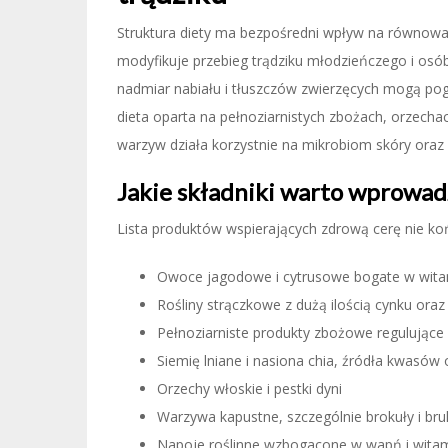
Struktura diety ma bezpośredni wpływ na równowa
modyfikuje przebieg trądziku młodzieńczego i osó
nadmiar nabiału i tłuszczów zwierzęcych mogą pog
dieta oparta na pełnoziarnistych zbożach, orzechach
warzyw działa korzystnie na mikrobiom skóry oraz 
Jakie składniki warto wprowa
Lista produktów wspierających zdrową cerę nie ko
Owoce jagodowe i cytrusowe bogate w wita
Rośliny strączkowe z dużą ilością cynku oraz
Pełnoziarniste produkty zbożowe regulujące 
Siemię lniane i nasiona chia, źródła kwasó
Orzechy włoskie i pestki dyni
Warzywa kapustne, szczególnie brokuły i bru
Napoje roślinne wzbogacone w wapń i wita