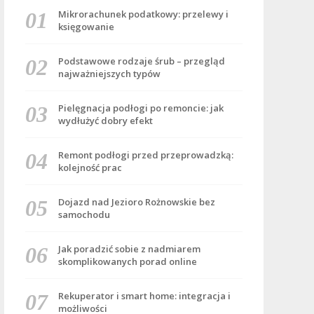
Mikrorachunek podatkowy: przelewy i
księgowanie
Podstawowe rodzaje śrub – przegląd
najważniejszych typów
Pielęgnacja podłogi po remoncie: jak
wydłużyć dobry efekt
Remont podłogi przed przeprowadzką:
kolejność prac
Dojazd nad Jezioro Rożnowskie bez
samochodu
Jak poradzić sobie z nadmiarem
skomplikowanych porad online
Rekuperator i smart home: integracja i
możliwości