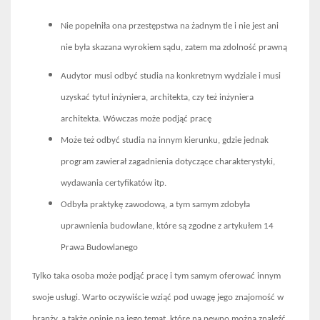
Nie popełniła ona przestępstwa na żadnym tle i nie jest ani
nie była skazana wyrokiem sądu, zatem ma zdolność prawną
Audytor musi odbyć studia na konkretnym wydziale i musi
uzyskać tytuł inżyniera, architekta, czy też inżyniera
architekta. Wówczas może podjąć pracę
Może też odbyć studia na innym kierunku, gdzie jednak
program zawierał zagadnienia dotyczące charakterystyki,
wydawania certyfikatów itp.
Odbyła praktykę zawodową, a tym samym zdobyła
uprawnienia budowlane, które są zgodne z artykułem 14
Prawa Budowlanego
Tylko taka osoba może podjąć pracę i tym samym oferować innym
swoje usługi. Warto oczywiście wziąć pod uwagę jego znajomość w
branży, a także opinie na jego temat, które na pewno można znaleźć