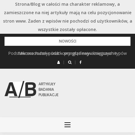
Strona/Blog w całości ma charakter reklamowy, a
zamieszczone na niej artykuły mają na celu pozycjonowanie
stron www. Żaden z wpisów nie pochodzi od użytkowników, a
wszystkie zostały opłacone.
Przejdź
NOWOŚCI
do
Podstawowe rodzaje śrub – przegląd najważniejszych typów
Mikrorachunek podatkowy: przelewy i księgowanie
treści