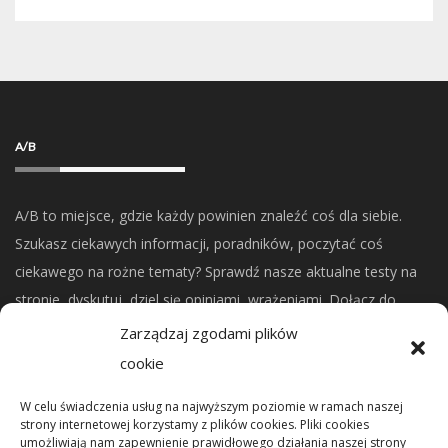
A/B
A/B to miejsce, gdzie każdy powinien znaleźć coś dla siebie.
Szukasz ciekawych informacji, poradników, poczytać coś
ciekawego na rożne tematy? Sprawdź nasze aktualne testy na
stronie, dyskutuj, dziel się opiniami, wrażeniami. Dołącz do
naszej społeczności.
Zarządzaj zgodami plików
cookie
CO NOWEGO?
W celu świadczenia usług na najwyższym poziomie w ramach naszej
strony internetowej korzystamy z plików cookies. Pliki cookies
umożliwiają nam zapewnienie prawidłowego działania naszej strony