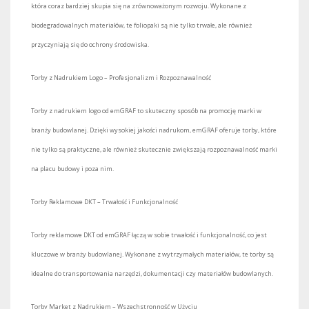
która coraz bardziej skupia się na zrównoważonym rozwoju. Wykonane z
biodegradowalnych materiałów, te foliopaki są nie tylko trwałe, ale również
przyczyniają się do ochrony środowiska.
Torby z Nadrukiem Logo – Profesjonalizm i Rozpoznawalność
Torby z nadrukiem logo od emGRAF to skuteczny sposób na promocję marki w
branży budowlanej. Dzięki wysokiej jakości nadrukom, emGRAF oferuje torby, które
nie tylko są praktyczne, ale również skutecznie zwiększają rozpoznawalność marki
na placu budowy i poza nim.
Torby Reklamowe DKT – Trwałość i Funkcjonalność
Torby reklamowe DKT od emGRAF łączą w sobie trwałość i funkcjonalność, co jest
kluczowe w branży budowlanej. Wykonane z wytrzymałych materiałów, te torby są
idealne do transportowania narzędzi, dokumentacji czy materiałów budowlanych.
Torby Market z Nadrukiem – Wszechstronność w Użyciu