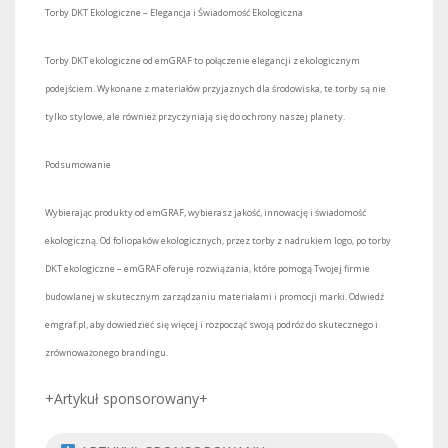
Torby DKT Ekologiczne – Elegancja i Świadomość Ekologiczna
Torby DKT ekologiczne od emGRAF to połączenie elegancji z ekologicznym
podejściem. Wykonane z materiałów przyjaznych dla środowiska, te torby są nie
tylko stylowe, ale również przyczyniają się do ochrony naszej planety.
Podsumowanie
Wybierając produkty od emGRAF, wybierasz jakość, innowację i świadomość
ekologiczną. Od foliopaków ekologicznych, przez torby z nadrukiem logo, po torby
DKT ekologiczne – emGRAF oferuje rozwiązania, które pomogą Twojej firmie
budowlanej w skutecznym zarządzaniu materiałami i promocji marki. Odwiedź
emgraf.pl, aby dowiedzieć się więcej i rozpocząć swoją podróż do skutecznego i
zrównoważonego brandingu.
+Artykuł sponsorowany+