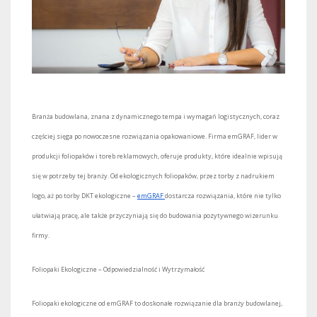
Branża budowlana, znana z dynamicznego tempa i wymagań logistycznych, coraz
częściej sięga po nowoczesne rozwiązania opakowaniowe. Firma emGRAF, lider w
produkcji foliopaków i toreb reklamowych, oferuje produkty, które idealnie wpisują
się w potrzeby tej branży. Od ekologicznych foliopaków, przez torby z nadrukiem
logo, aż po torby DKT ekologiczne –
emGRAF
dostarcza rozwiązania, które nie tylko
ułatwiają pracę, ale także przyczyniają się do budowania pozytywnego wizerunku
firmy.
Foliopaki Ekologiczne – Odpowiedzialność i Wytrzymałość
Foliopaki ekologiczne od emGRAF to doskonałe rozwiązanie dla branży budowlanej,