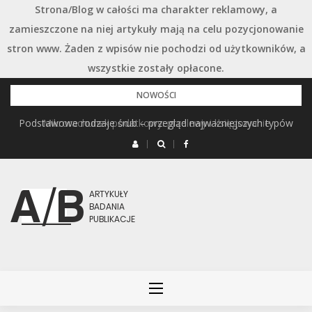
Strona/Blog w całości ma charakter reklamowy, a
zamieszczone na niej artykuły mają na celu pozycjonowanie
stron www. Żaden z wpisów nie pochodzi od użytkowników, a
wszystkie zostały opłacone.
Przejdź
NOWOŚCI
do
Podstawowe rodzaje śrub – przegląd najważniejszych typów
Mikrorachunek podatkowy: przelewy i księgowanie
treści