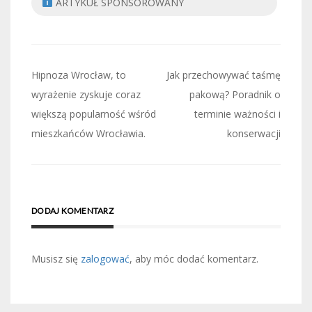
ARTYKUŁ SPONSOROWANY
Nawigacja
Hipnoza Wrocław, to
Jak przechowywać taśmę
wpisu
wyrażenie zyskuje coraz
pakową? Poradnik o
większą popularność wśród
terminie ważności i
mieszkańców Wrocławia.
konserwacji
DODAJ KOMENTARZ
Musisz się
zalogować
, aby móc dodać komentarz.