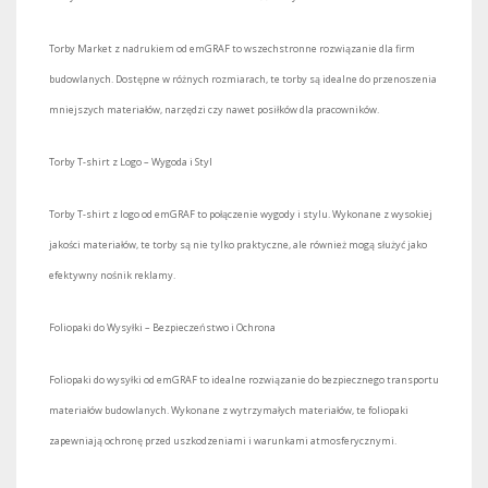
Torby Market z nadrukiem od emGRAF to wszechstronne rozwiązanie dla firm
budowlanych. Dostępne w różnych rozmiarach, te torby są idealne do przenoszenia
mniejszych materiałów, narzędzi czy nawet posiłków dla pracowników.
Torby T-shirt z Logo – Wygoda i Styl
Torby T-shirt z logo od emGRAF to połączenie wygody i stylu. Wykonane z wysokiej
jakości materiałów, te torby są nie tylko praktyczne, ale również mogą służyć jako
efektywny nośnik reklamy.
Foliopaki do Wysyłki – Bezpieczeństwo i Ochrona
Foliopaki do wysyłki od emGRAF to idealne rozwiązanie do bezpiecznego transportu
materiałów budowlanych. Wykonane z wytrzymałych materiałów, te foliopaki
zapewniają ochronę przed uszkodzeniami i warunkami atmosferycznymi.