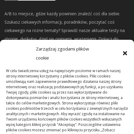
A/B to miejsce, gdzie każdy powinien znaleźć coś dla siebie.
Szukasz ciekawych informacji, poradników, poczytać coś
ciekawego na rożne tematy? Sprawdź nasze aktualne testy na
stronie, dyskutuj, dziel się opiniami, wrażeniami. Dołącz do
naszej społeczności.
Zarządzaj zgodami plików
cookie
CO NOWEGO?
W celu świadczenia usług na najwyższym poziomie w ramach naszej
strony internetowej korzystamy z plików cookies. Pliki cookies
umożliwiają nam zapewnienie prawidłowego działania naszej strony
Mikrorachunek podatkowy: przelewy i księgowanie
internetowej oraz realizację podstawowych jej funkcji, a po uzyskaniu
Twojej zgody, pliki cookies są przez nas wykorzystywane do
dokonywania pomiarów i analiz korzystania ze strony internetowej, a
Podstawowe rodzaje śrub – przegląd najważniejszych
także do celów marketingowych. Strona wykorzystuje również pliki
cookies podmiotów trzecich w celu korzystania z zewnętrznych narzędzi
typów
analitycznych i marketingowych. Aby wyrazić zgodę na instalowanie na
Twoim urządzeniu końcowym plików cookies wszystkich wskazanych
wyżej kategorii kliknij przycisk "Akceptuję". Poszczególne ustawienia
Pielęgnacja podłogi po remoncie: jak wydłużyć dobry
plików cookies możesz zmieniać po kliknięciu przycisku „Zobacz
efekt