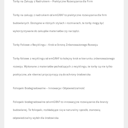
Torby na Zakupy z Nadrukiem – Praktyczne Rozwiązania dla Firm
Torby na zakupy z nadrukiem od emGRAF to praktyczne rozwiązania dla firm
budowlanych. Dostępne w różnych stylach i rozmiarach, te torby mogą być
wykorzystywane do zakupów materiałów czy narzędzi.
Torby Foliowe z Recyklingu – Krok w Stronę Zrównoważonego Rozwoju
Torby foliowe z recyklingu od emGRAF to kolejny krok w kierunku zrównoważonego
rozwoju. Wykonane z materiałów pochodzących z recyklingu, te torby są nie tylko
praktyczne, ale również przyczyniają się do ochrony środowiska.
Foliopaki Biodegradowalne – Innowacja i Odpowiedzialność
Foliopaki biodegradowalne od emGRAF to innowacyjne rozwiązanie dla branży
budowlanej. Te foliopaki, rozkładające się w naturalny sposób, stanowią
odpowiedzialny wybór dla środowiska.