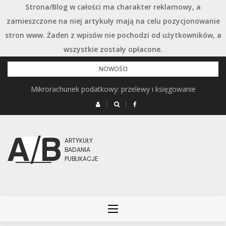
Strona/Blog w całości ma charakter reklamowy, a
zamieszczone na niej artykuły mają na celu pozycjonowanie
stron www. Żaden z wpisów nie pochodzi od użytkowników, a
wszystkie zostały opłacone.
Przejdź
NOWOŚCI
do
Podstawowe rodzaje śrub – przegląd najważniejszych typów
Mikrorachunek podatkowy: przelewy i księgowanie
treści