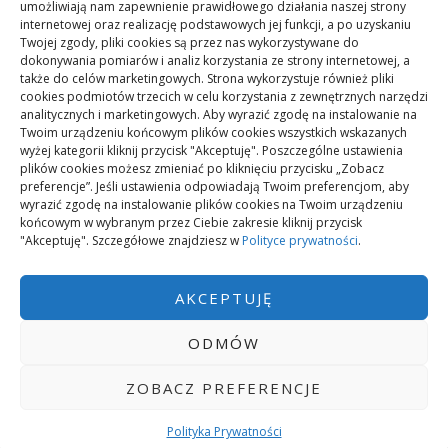
umożliwiają nam zapewnienie prawidłowego działania naszej strony
Mikrorachunek podatkowy: przelewy i księgowanie
internetowej oraz realizację podstawowych jej funkcji, a po uzyskaniu
Twojej zgody, pliki cookies są przez nas wykorzystywane do
dokonywania pomiarów i analiz korzystania ze strony internetowej, a
Podstawowe rodzaje śrub – przegląd najważniejszych
także do celów marketingowych. Strona wykorzystuje również pliki
cookies podmiotów trzecich w celu korzystania z zewnętrznych narzędzi
typów
analitycznych i marketingowych. Aby wyrazić zgodę na instalowanie na
Twoim urządzeniu końcowym plików cookies wszystkich wskazanych
wyżej kategorii kliknij przycisk "Akceptuję". Poszczególne ustawienia
Pielęgnacja podłogi po remoncie: jak wydłużyć dobry
plików cookies możesz zmieniać po kliknięciu przycisku „Zobacz
efekt
preferencje”. Jeśli ustawienia odpowiadają Twoim preferencjom, aby
wyrazić zgodę na instalowanie plików cookies na Twoim urządzeniu
końcowym w wybranym przez Ciebie zakresie kliknij przycisk
"Akceptuję". Szczegółowe znajdziesz w
Polityce prywatności
.
Remont podłogi przed przeprowadzką: kolejność prac
AKCEPTUJĘ
ODMÓW
ZOBACZ PREFERENCJE
ZASILANY PRZEZ WORDPRESS
|
TEMAT:
GREATMAG
BY ATHEMES.
POLITYKA PRYWATNOŚCI
Polityka Prywatności