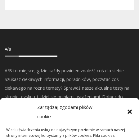
A/B
A/B to miejsce, gdzie każdy powinien znaleźć coś dla siebie.
Szukasz ciekawych informacji, poradników, poczytać coś
ciekawego na rożne tematy? Sprawdź nasze aktualne testy na
stronie, dyskutuj, dziel się opiniami, wrażeniami. Dołącz do
naszej społeczności.
Zarządzaj zgodami plików
cookie
CO NOWEGO?
W celu świadczenia usług na najwyższym poziomie w ramach naszej
strony internetowej korzystamy z plików cookies. Pliki cookies