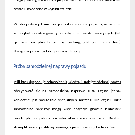
drugiej strony, nawet najlepiej zadbane auto może ulec awarii lub
zostać uszkodzone w wyniku stłuczki.
W takiej sytuacji konieczne jest zabezpieczenie pojazdu, oznaczenie
go trójk
ątem ostrzegawczym i włączenie świateł awaryjnych (lub
zjechanie na jakiś bezpieczny parking, jeśli jest to możliwe).
Następnie pozostaje kilka poniższych opcji.
Próba samodzielnej naprawy pojazdu
Je
śli ktoś dysponuje odpowiednią wiedzą i umiejętnościami, można
zdecydować się na samodzielną naprawę auta. Często jednak
konieczne jest posiadanie specjalnych narzędzi lub części. Takie
samodzielne naprawy mogą więc dotyczyć gł
ównie b
łahostek,
takich jak przepalona żar
ówka albo uszkodzone ko
ło. Bardziej
skomplikowane problemy wymagają już interwencji fachowc
ów.