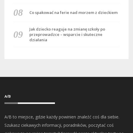
Co spakować na ferie nad morzem z dzieckiem
Jak dziecko reaguje na zmianę szkoły po
przeprowadzce – wsparcie i skuteczne
działania
A/B
A/B to miejsce, gdzie każdy powinien znaleźć coś dla siebie.
Szukasz ciekawych informacji, poradników, poczytać coś