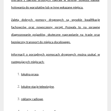
ofertami z zakresu drobnych napraw w terenie, dowozu paliwa,
holowania do warsztat
ów lub w inne wskazane miejsca.
Zalet
ą dobrych pomocy drogowych są wysokie kwalifikacje
fachowc
ów oraz nowoczesny sprz
ęt. Pozwala to na sprawne
diagnozowanie pojazd
ów, skuteczne naprawianie na trasie oraz
bezpieczny transport do miejsca docelowego.
Informacji o porz
ądnych pomocach drogowych można szukać w
następujących miejscach:
lokalna prasa,
lokalne stacje telewizyjne,
reklamy radiowe,