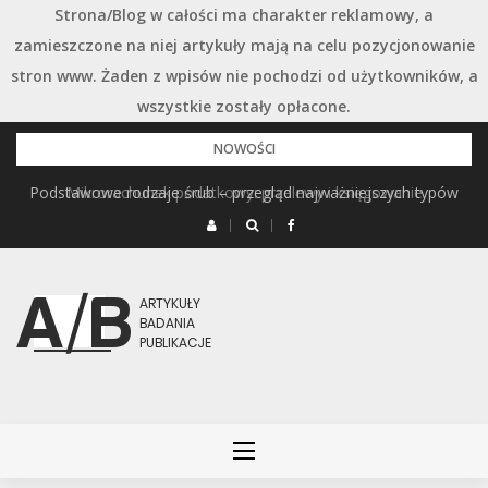
Strona/Blog w całości ma charakter reklamowy, a
zamieszczone na niej artykuły mają na celu pozycjonowanie
stron www. Żaden z wpisów nie pochodzi od użytkowników, a
wszystkie zostały opłacone.
Przejdź
NOWOŚCI
do
Podstawowe rodzaje śrub – przegląd najważniejszych typów
Mikrorachunek podatkowy: przelewy i księgowanie
treści