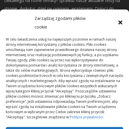
ciekawego na rożne tematy? Sprawdź nasze aktualne testy na
stronie, dyskutuj, dziel się opiniami, wrażeniami. Dołącz do
naszej społeczności.
Zarządzaj zgodami plików
cookie
CO NOWEGO?
W celu świadczenia usług na najwyższym poziomie w ramach naszej
strony internetowej korzystamy z plików cookies. Pliki cookies
umożliwiają nam zapewnienie prawidłowego działania naszej strony
Mikrorachunek podatkowy: przelewy i księgowanie
internetowej oraz realizację podstawowych jej funkcji, a po uzyskaniu
Twojej zgody, pliki cookies są przez nas wykorzystywane do
dokonywania pomiarów i analiz korzystania ze strony internetowej, a
Podstawowe rodzaje śrub – przegląd najważniejszych
także do celów marketingowych. Strona wykorzystuje również pliki
cookies podmiotów trzecich w celu korzystania z zewnętrznych narzędzi
typów
analitycznych i marketingowych. Aby wyrazić zgodę na instalowanie na
Twoim urządzeniu końcowym plików cookies wszystkich wskazanych
wyżej kategorii kliknij przycisk "Akceptuję". Poszczególne ustawienia
Pielęgnacja podłogi po remoncie: jak wydłużyć dobry
plików cookies możesz zmieniać po kliknięciu przycisku „Zobacz
efekt
preferencje”. Jeśli ustawienia odpowiadają Twoim preferencjom, aby
wyrazić zgodę na instalowanie plików cookies na Twoim urządzeniu
końcowym w wybranym przez Ciebie zakresie kliknij przycisk
"Akceptuję". Szczegółowe znajdziesz w
Polityce prywatności
.
Remont podłogi przed przeprowadzką: kolejność prac