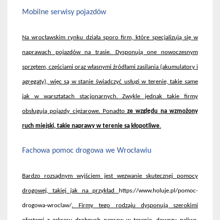
Mobilne serwisy pojazdów
Na wroc
ławskim rynku działa sporo firm, kt
óre specjalizuj
ą się w
naprawach pojazd
ów na trasie. Dysponuj
ą one nowoczesnym
sprzętem, częściami oraz własnymi źr
ód
łami zasilania (akumulatory i
agregaty), więc są w stanie świadczyć usługi w terenie, takie same
jak w warsztatach stacjonarnych. Zwykle jednak takie firmy
obsługują pojazdy ciężarowe. Ponadto
ze względu na wzmożony
ruch miejski, takie naprawy w terenie są kłopotliwe
.
Fachowa pomoc drogowa we Wroc
ławiu
Bardzo rozs
ądnym wyjściem jest wezwanie skutecznej pomocy
drogowej, takiej jak na przykład
https://www.holuje.pl/pomoc-
drogowa-wroclaw/
. Firmy tego rodzaju dysponują szerokimi