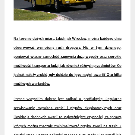
Na terenie du
żych miast, takich jak Wrocław, można każdego dnia
obserwować wzmożony ruch drogowy. Nic w tym dziwnego,
ponieważ własny samoch
ód zapewnia du
żą wygodę oraz szerokie
możliwości transportu ludzi, jak r
ównie
ż r
ó
żnych przedmiot
ów. Co
jednak nale
ży zrobić, gdy dojdzie do jego nagłej awarii? Oto kilka
możliwych wariant
ów.
Przede wszystkim dobrze jest zadba
ć o profilaktykę. Regularne
serwisowanie, wymiana części i płyn
ów eksploatacyjnych oraz
likwidacja drobnych awarii to najwa
żniejsze czynności, za sprawą
kt
órych mo
żna znacznie zminimalizować ryzyko awarii na trasie. Z