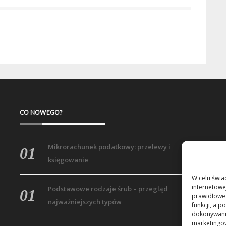
CO NOWEGO?
Mikrorachunek podatkowy: przelewy i
księgowanie
W celu świa
internetowe
Podstawowe rodzaje śrub – przegląd
prawidłoweg
najważniejszych typów
funkcji, a 
dokonywania
marketingow