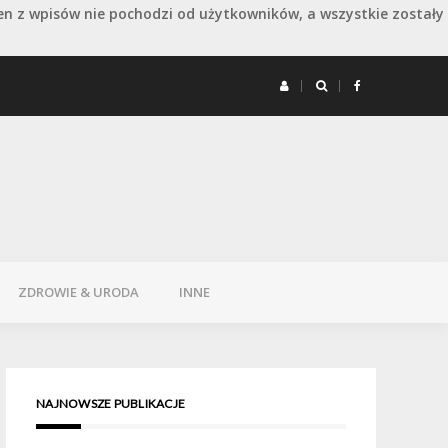
en z wpisów nie pochodzi od użytkowników, a wszystkie zostały
 remoncie: jak wydłużyć dobry efekt
Remont 
ZDROWIE & URODA
INNE
NAJNOWSZE PUBLIKACJE