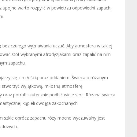
z upojne warto rozpylić w powietrzu odpowiedni zapach,
i.
ę bez czułego wyznawania uczuć. Aby atmosfera w takiej
rować stół wybranymi afrodyzjakami oraz zapalić na nim
nym zapachu.
kojarzy się z miłością oraz oddaniem. Świeca o różanym
i stworzyć wyjątkową, miłosną atmosferę.
raz potrafi skutecznie podbić wiele serc. Różana świeca
mantycznej kąpieli dwojga zakochanych.
m szkle oprócz zapachu róży mocno wyczuwalny jest
rodowych.