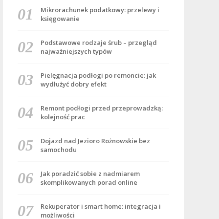
Mikrorachunek podatkowy: przelewy i
księgowanie
Podstawowe rodzaje śrub – przegląd
najważniejszych typów
Pielęgnacja podłogi po remoncie: jak
wydłużyć dobry efekt
Remont podłogi przed przeprowadzką:
kolejność prac
Dojazd nad Jezioro Rożnowskie bez
samochodu
Jak poradzić sobie z nadmiarem
skomplikowanych porad online
Rekuperator i smart home: integracja i
możliwości