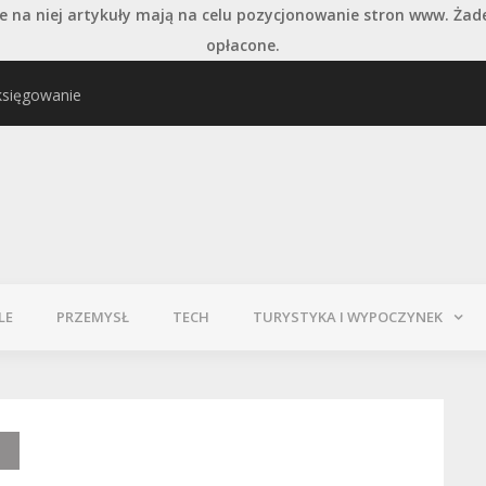
 na niej artykuły mają na celu pozycjonowanie stron www. Żad
opłacone.
księgowanie
najważniejszych typów
Pielęgnacja podłogi po
LE
PRZEMYSŁ
TECH
TURYSTYKA I WYPOCZYNEK