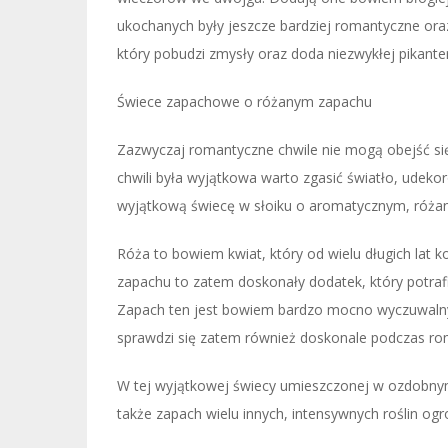
ukochanych były jeszcze bardziej romantyczne ora
który pobudzi zmysły oraz doda niezwykłej pikanteri
Świece zapachowe o różanym zapachu
Zazwyczaj romantyczne chwile nie mogą obejść si
chwili była wyjątkowa warto zgasić światło, udeko
wyjątkową świecę w słoiku o aromatycznym, róża
Róża to bowiem kwiat, który od wielu długich lat 
zapachu to zatem doskonały dodatek, który potraf
Zapach ten jest bowiem bardzo mocno wyczuwalny o
sprawdzi się zatem również doskonale podczas ro
W tej wyjątkowej świecy umieszczonej w ozdobny
także zapach wielu innych, intensywnych roślin og