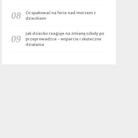
Co spakować na ferie nad morzem z
dzieckiem
Jak dziecko reaguje na zmianę szkoły po
przeprowadzce – wsparcie i skuteczne
działania