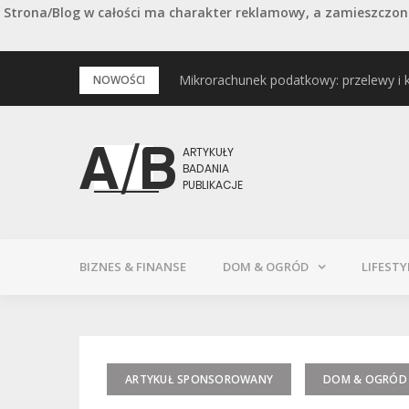
Strona/Blog w całości ma charakter reklamowy, a zamieszczone
Przejdź
Mikrorachunek podatkowy: przelewy i 
Podstawowe rodzaje śrub – przegląd 
NOWOŚCI
do
treści
BIZNES & FINANSE
DOM & OGRÓD
LIFESTY
ARTYKUŁ SPONSOROWANY
DOM & OGRÓD