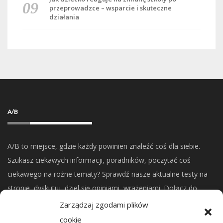
przeprowadzce – wsparcie i skuteczne
działania
A/B
A/B to miejsce, gdzie każdy powinien znaleźć coś dla siebie.
Szukasz ciekawych informacji, poradników, poczytać coś
ciekawego na rożne tematy? Sprawdź nasze aktualne testy na
stronie, dyskutuj, dziel się opiniami, wrażeniami. Dołącz do
naszej społeczności.
Zarządzaj zgodami plików
cookie