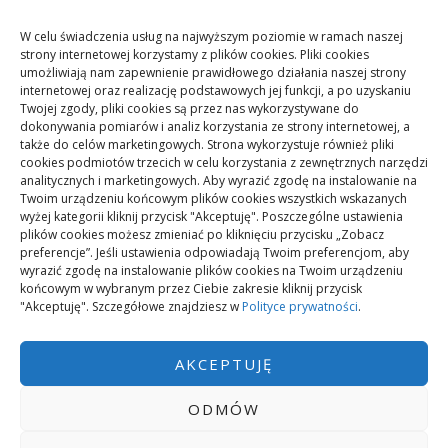
CO NOWEGO?
W celu świadczenia usług na najwyższym poziomie w ramach naszej
strony internetowej korzystamy z plików cookies. Pliki cookies
umożliwiają nam zapewnienie prawidłowego działania naszej strony
Mikrorachunek podatkowy: przelewy i księgowanie
internetowej oraz realizację podstawowych jej funkcji, a po uzyskaniu
Twojej zgody, pliki cookies są przez nas wykorzystywane do
dokonywania pomiarów i analiz korzystania ze strony internetowej, a
Podstawowe rodzaje śrub – przegląd najważniejszych
także do celów marketingowych. Strona wykorzystuje również pliki
cookies podmiotów trzecich w celu korzystania z zewnętrznych narzędzi
typów
analitycznych i marketingowych. Aby wyrazić zgodę na instalowanie na
Twoim urządzeniu końcowym plików cookies wszystkich wskazanych
wyżej kategorii kliknij przycisk "Akceptuję". Poszczególne ustawienia
Pielęgnacja podłogi po remoncie: jak wydłużyć dobry
plików cookies możesz zmieniać po kliknięciu przycisku „Zobacz
efekt
preferencje”. Jeśli ustawienia odpowiadają Twoim preferencjom, aby
wyrazić zgodę na instalowanie plików cookies na Twoim urządzeniu
końcowym w wybranym przez Ciebie zakresie kliknij przycisk
"Akceptuję". Szczegółowe znajdziesz w
Polityce prywatności
.
Remont podłogi przed przeprowadzką: kolejność prac
AKCEPTUJĘ
ODMÓW