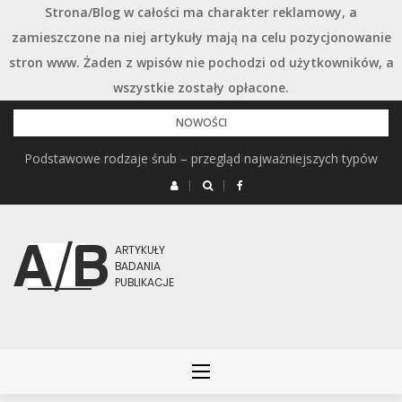
Strona/Blog w całości ma charakter reklamowy, a
zamieszczone na niej artykuły mają na celu pozycjonowanie
stron www. Żaden z wpisów nie pochodzi od użytkowników, a
wszystkie zostały opłacone.
Przejdź
NOWOŚCI
do
Podstawowe rodzaje śrub – przegląd najważniejszych typów
treści