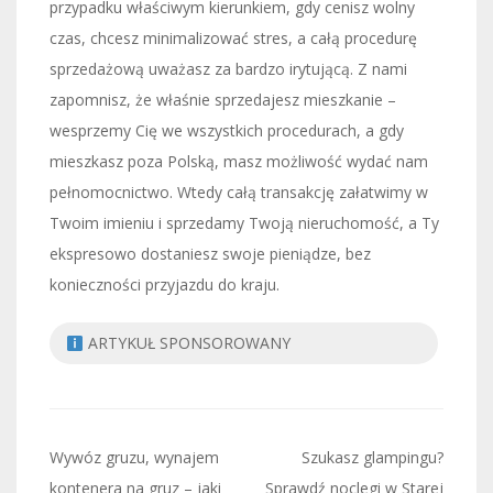
przypadku właściwym kierunkiem, gdy cenisz wolny
czas, chcesz minimalizować stres, a całą procedurę
sprzedażową uważasz za bardzo irytującą. Z nami
zapomnisz, że właśnie sprzedajesz mieszkanie –
wesprzemy Cię we wszystkich procedurach, a gdy
mieszkasz poza Polską, masz możliwość wydać nam
pełnomocnictwo. Wtedy całą transakcję załatwimy w
Twoim imieniu i sprzedamy Twoją nieruchomość, a Ty
ekspresowo dostaniesz swoje pieniądze, bez
konieczności przyjazdu do kraju.
ARTYKUŁ SPONSOROWANY
Nawigacja
Wywóz gruzu, wynajem
Szukasz glampingu?
kontenera na gruz – jaki
Sprawdź noclegi w Starej