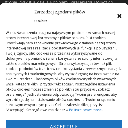
stronie, dyskutuj, dziel się opiniami, wrażeniami. Dołącz do
naszej społeczności.
Zarządzaj zgodami plików
cookie
CO NOWEGO?
W celu świadczenia usług na najwyższym poziomie w ramach naszej
strony internetowej korzystamy z plików cookies. Pliki cookies
umożliwiają nam zapewnienie prawidłowego działania naszej strony
Mikrorachunek podatkowy: przelewy i księgowanie
internetowej oraz realizację podstawowych jej funkcji, a po uzyskaniu
Twojej zgody, pliki cookies są przez nas wykorzystywane do
dokonywania pomiarów i analiz korzystania ze strony internetowej, a
Podstawowe rodzaje śrub – przegląd najważniejszych
także do celów marketingowych. Strona wykorzystuje również pliki
cookies podmiotów trzecich w celu korzystania z zewnętrznych narzędzi
typów
analitycznych i marketingowych. Aby wyrazić zgodę na instalowanie na
Twoim urządzeniu końcowym plików cookies wszystkich wskazanych
wyżej kategorii kliknij przycisk "Akceptuję". Poszczególne ustawienia
Pielęgnacja podłogi po remoncie: jak wydłużyć dobry
plików cookies możesz zmieniać po kliknięciu przycisku „Zobacz
efekt
preferencje”. Jeśli ustawienia odpowiadają Twoim preferencjom, aby
wyrazić zgodę na instalowanie plików cookies na Twoim urządzeniu
końcowym w wybranym przez Ciebie zakresie kliknij przycisk
"Akceptuję". Szczegółowe znajdziesz w
Polityce prywatności
.
Remont podłogi przed przeprowadzką: kolejność prac
AKCEPTUJĘ