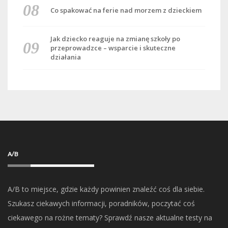
Co spakować na ferie nad morzem z dzieckiem
Jak dziecko reaguje na zmianę szkoły po
przeprowadzce – wsparcie i skuteczne
działania
A/B
A/B to miejsce, gdzie każdy powinien znaleźć coś dla siebie.
Szukasz ciekawych informacji, poradników, poczytać coś
ciekawego na rożne tematy? Sprawdź nasze aktualne testy na