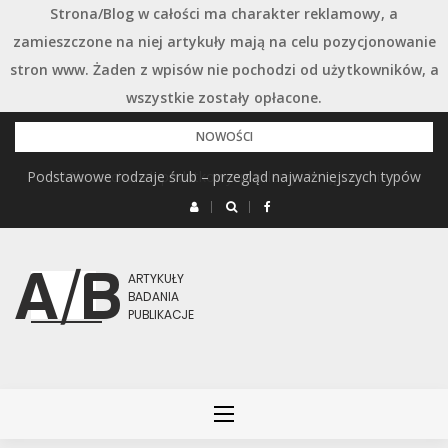
Strona/Blog w całości ma charakter reklamowy, a
zamieszczone na niej artykuły mają na celu pozycjonowanie
stron www. Żaden z wpisów nie pochodzi od użytkowników, a
wszystkie zostały opłacone.
Przejdź
NOWOŚCI
do
Podstawowe rodzaje śrub – przegląd najważniejszych typów
treści