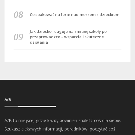
Co spakować na ferie nad morzem z dzieckiem
Jak dziecko reaguje na zmianę szkoły po
przeprowadzce – wsparcie i skuteczne
działania
A/B
A/B to miejsce, gdzie każdy powinien znaleźć coś dla siebie.
Szukasz ciekawych informacji, poradników, poczytać coś