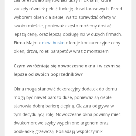
zainteresowało się również dużymi oknami, które
zaczęły również pełnić funkcję drzwi tarasowych. Przed
wyborem okien dla siebie, warto sprawdzić oferty w
swoim mieście, ponieważ często możemy dostać
lepszą cenę, oraz lepszą obsługę niż w dużych firmach.
Firma Majmix
okna busko
oferuje konkurencyjne ceny
okien, drzwi, roleti parapetów wraz z montażem.
Czym wyróżniają się nowoczesne okna i w czym są
lepsze od swoich poprzedników?
Okna mogą stanowić dekoracyjny dodatek do domu
mogą być nawet bardzo duże, ponieważ są ciepłe –
stanowią dobrą barierę cieplną. Glazura odgrywa w
tym decydującą rolę. Nowoczesne okna powinny mieć
dwukomorowe szyby wypełnione argonem oraz
podkładkę grzewczą. Posiadają współczynnik