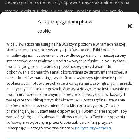
ciekawego na rożne tematy? Sprawdź nasze aktualne testy na
stronie, dyskutuj, dziel się opiniami, wrażeniami. Dołącz do
naszej społeczności.
Zarządzaj zgodami plików
cookie
CO NOWEGO?
W celu świadczenia usług na najwyższym poziomie w ramach naszej
strony internetowej korzystamy z plików cookies. Pliki cookies
umożliwiają nam zapewnienie prawidłowego działania naszej strony
Mikrorachunek podatkowy: przelewy i księgowanie
internetowej oraz realizację podstawowych jej funkcji, a po uzyskaniu
Twojej zgody, pliki cookies są przez nas wykorzystywane do
dokonywania pomiarów i analiz korzystania ze strony internetowej, a
Podstawowe rodzaje śrub – przegląd najważniejszych
także do celów marketingowych. Strona wykorzystuje również pliki
cookies podmiotów trzecich w celu korzystania z zewnętrznych narzędzi
typów
analitycznych i marketingowych. Aby wyrazić zgodę na instalowanie na
Twoim urządzeniu końcowym plików cookies wszystkich wskazanych
wyżej kategorii kliknij przycisk "Akceptuję". Poszczególne ustawienia
Pielęgnacja podłogi po remoncie: jak wydłużyć dobry
plików cookies możesz zmieniać po kliknięciu przycisku „Zobacz
efekt
preferencje”. Jeśli ustawienia odpowiadają Twoim preferencjom, aby
wyrazić zgodę na instalowanie plików cookies na Twoim urządzeniu
końcowym w wybranym przez Ciebie zakresie kliknij przycisk
"Akceptuję". Szczegółowe znajdziesz w
Polityce prywatności
.
Remont podłogi przed przeprowadzką: kolejność prac