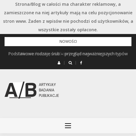
Strona/Blog w całości ma charakter reklamowy, a
zamieszczone na niej artykuły mają na celu pozycjonowanie
stron www. Żaden z wpisów nie pochodzi od użytkowników, a
wszystkie zostały opłacone.
Przejdź
NOWOŚCI
do
Podstawowe rodzaje śrub – przegląd najważniejszych typów
Mikrorachunek podatkowy: przelewy i księgowanie
treści