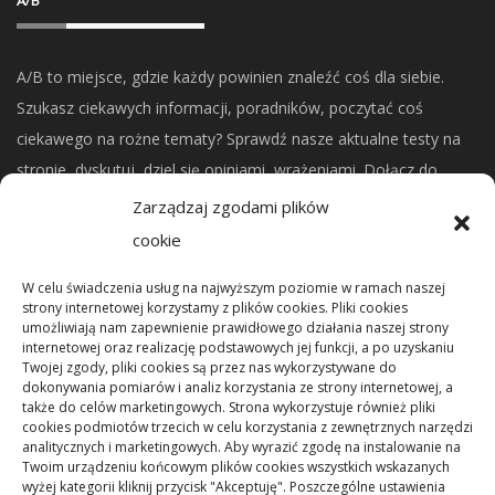
A/B
A/B to miejsce, gdzie każdy powinien znaleźć coś dla siebie.
Szukasz ciekawych informacji, poradników, poczytać coś
ciekawego na rożne tematy? Sprawdź nasze aktualne testy na
stronie, dyskutuj, dziel się opiniami, wrażeniami. Dołącz do
naszej społeczności.
Zarządzaj zgodami plików
cookie
CO NOWEGO?
W celu świadczenia usług na najwyższym poziomie w ramach naszej
strony internetowej korzystamy z plików cookies. Pliki cookies
umożliwiają nam zapewnienie prawidłowego działania naszej strony
Mikrorachunek podatkowy: przelewy i księgowanie
internetowej oraz realizację podstawowych jej funkcji, a po uzyskaniu
Twojej zgody, pliki cookies są przez nas wykorzystywane do
dokonywania pomiarów i analiz korzystania ze strony internetowej, a
Podstawowe rodzaje śrub – przegląd najważniejszych
także do celów marketingowych. Strona wykorzystuje również pliki
cookies podmiotów trzecich w celu korzystania z zewnętrznych narzędzi
typów
analitycznych i marketingowych. Aby wyrazić zgodę na instalowanie na
Twoim urządzeniu końcowym plików cookies wszystkich wskazanych
wyżej kategorii kliknij przycisk "Akceptuję". Poszczególne ustawienia
Pielęgnacja podłogi po remoncie: jak wydłużyć dobry