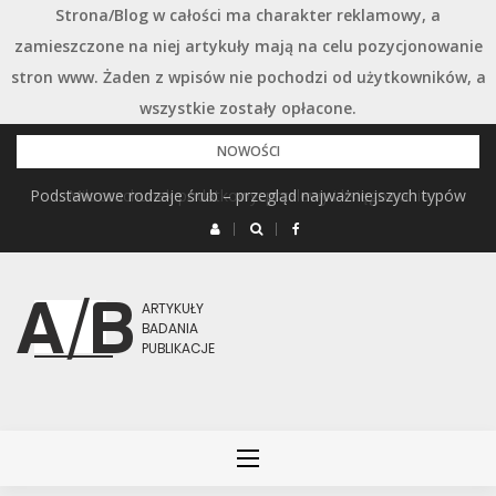
Strona/Blog w całości ma charakter reklamowy, a
zamieszczone na niej artykuły mają na celu pozycjonowanie
stron www. Żaden z wpisów nie pochodzi od użytkowników, a
wszystkie zostały opłacone.
Przejdź
NOWOŚCI
do
Podstawowe rodzaje śrub – przegląd najważniejszych typów
Mikrorachunek podatkowy: przelewy i księgowanie
treści