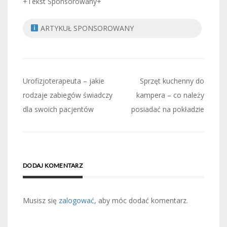
+Tekst Sponsorowany+
ARTYKUŁ SPONSOROWANY
Nawigacja
Urofizjoterapeuta – jakie
Sprzęt kuchenny do
wpisu
rodzaje zabiegów świadczy
kampera – co należy
dla swoich pacjentów
posiadać na pokładzie
DODAJ KOMENTARZ
Musisz się
zalogować
, aby móc dodać komentarz.