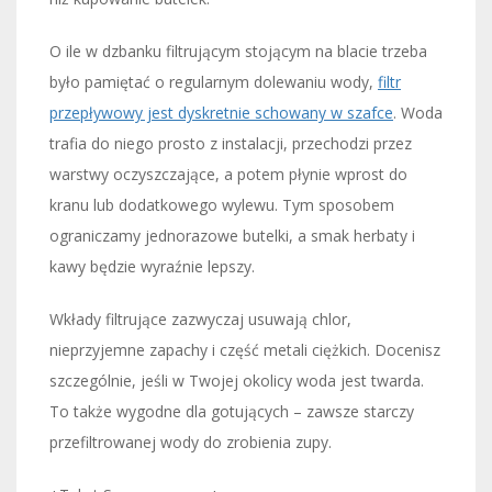
O ile w dzbanku filtrującym stojącym na blacie trzeba
było pamiętać o regularnym dolewaniu wody,
filtr
przepływowy jest dyskretnie schowany w szafce
. Woda
trafia do niego prosto z instalacji, przechodzi przez
warstwy oczyszczające, a potem płynie wprost do
kranu lub dodatkowego wylewu. Tym sposobem
ograniczamy jednorazowe butelki, a smak herbaty i
kawy będzie wyraźnie lepszy.
Wkłady filtrujące zazwyczaj usuwają chlor,
nieprzyjemne zapachy i część metali ciężkich. Docenisz
szczególnie, jeśli w Twojej okolicy woda jest twarda.
To także wygodne dla gotujących – zawsze starczy
przefiltrowanej wody do zrobienia zupy.