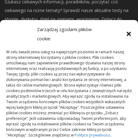
Szukasz ciekawych informacji, poradników, poczytać coś
ciekawego na rożne tematy? Sprawdź nasze aktualne testy na
stronie, dyskutuj, dziel się opiniami, wrażeniami. Dołącz do
naszej społeczności.
Zarządzaj zgodami plików
cookie
CO NOWEGO?
W celu świadczenia usług na najwyższym poziomie w ramach naszej
strony internetowej korzystamy z plików cookies. Pliki cookies
umożliwiają nam zapewnienie prawidłowego działania naszej strony
Mikrorachunek podatkowy: przelewy i księgowanie
internetowej oraz realizację podstawowych jej funkcji, a po uzyskaniu
Twojej zgody, pliki cookies są przez nas wykorzystywane do
dokonywania pomiarów i analiz korzystania ze strony internetowej, a
Podstawowe rodzaje śrub – przegląd najważniejszych
także do celów marketingowych. Strona wykorzystuje również pliki
cookies podmiotów trzecich w celu korzystania z zewnętrznych narzędzi
typów
analitycznych i marketingowych. Aby wyrazić zgodę na instalowanie na
Twoim urządzeniu końcowym plików cookies wszystkich wskazanych
wyżej kategorii kliknij przycisk "Akceptuję". Poszczególne ustawienia
Pielęgnacja podłogi po remoncie: jak wydłużyć dobry
plików cookies możesz zmieniać po kliknięciu przycisku „Zobacz
efekt
preferencje”. Jeśli ustawienia odpowiadają Twoim preferencjom, aby
wyrazić zgodę na instalowanie plików cookies na Twoim urządzeniu
końcowym w wybranym przez Ciebie zakresie kliknij przycisk
"Akceptuję". Szczegółowe znajdziesz w
Polityce prywatności
.
Remont podłogi przed przeprowadzką: kolejność prac