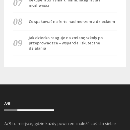
możliwości
Co spakować na ferie nad morzem z dzieckiem
Jak dziecko reaguje na zmianę szkoły po
przeprowadzce – wsparcie i skuteczne
działania
A/B
A/B to miejsce, gdzie każdy powinien znaleźć coś dla siebie.