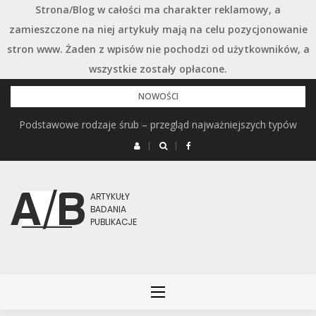
Strona/Blog w całości ma charakter reklamowy, a
zamieszczone na niej artykuły mają na celu pozycjonowanie
stron www. Żaden z wpisów nie pochodzi od użytkowników, a
wszystkie zostały opłacone.
Przejdź
NOWOŚCI
do
Podstawowe rodzaje śrub – przegląd najważniejszych typów
treści