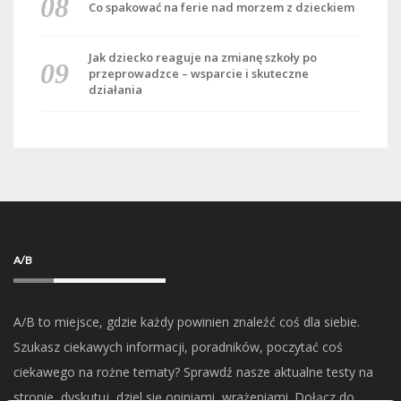
Co spakować na ferie nad morzem z dzieckiem
Jak dziecko reaguje na zmianę szkoły po
przeprowadzce – wsparcie i skuteczne
działania
A/B
A/B to miejsce, gdzie każdy powinien znaleźć coś dla siebie.
Szukasz ciekawych informacji, poradników, poczytać coś
ciekawego na rożne tematy? Sprawdź nasze aktualne testy na
stronie, dyskutuj, dziel się opiniami, wrażeniami. Dołącz do