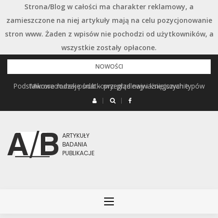
Strona/Blog w całości ma charakter reklamowy, a
zamieszczone na niej artykuły mają na celu pozycjonowanie
stron www. Żaden z wpisów nie pochodzi od użytkowników, a
wszystkie zostały opłacone.
Przejdź
NOWOŚCI
do
Podstawowe rodzaje śrub – przegląd najważniejszych typów
Mikrorachunek podatkowy: przelewy i księgowanie
treści