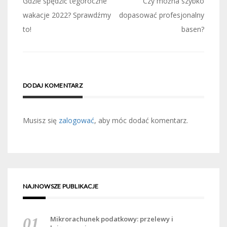
Nawigacja
Gdzie spędzić tegoroczne
Czy można szybko
wpisu
wakacje 2022? Sprawdźmy
dopasować profesjonalny
to!
basen?
DODAJ KOMENTARZ
Musisz się
zalogować
, aby móc dodać komentarz.
NAJNOWSZE PUBLIKACJE
Mikrorachunek podatkowy: przelewy i