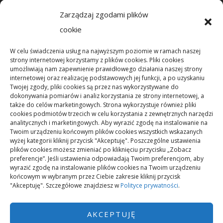
naszej społeczności.
Zarządzaj zgodami plików
cookie
CO NOWEGO?
W celu świadczenia usług na najwyższym poziomie w ramach naszej
strony internetowej korzystamy z plików cookies. Pliki cookies
umożliwiają nam zapewnienie prawidłowego działania naszej strony
Mikrorachunek podatkowy: przelewy i księgowanie
internetowej oraz realizację podstawowych jej funkcji, a po uzyskaniu
Twojej zgody, pliki cookies są przez nas wykorzystywane do
dokonywania pomiarów i analiz korzystania ze strony internetowej, a
Podstawowe rodzaje śrub – przegląd najważniejszych
także do celów marketingowych. Strona wykorzystuje również pliki
cookies podmiotów trzecich w celu korzystania z zewnętrznych narzędzi
typów
analitycznych i marketingowych. Aby wyrazić zgodę na instalowanie na
Twoim urządzeniu końcowym plików cookies wszystkich wskazanych
wyżej kategorii kliknij przycisk "Akceptuję". Poszczególne ustawienia
Pielęgnacja podłogi po remoncie: jak wydłużyć dobry
plików cookies możesz zmieniać po kliknięciu przycisku „Zobacz
efekt
preferencje”. Jeśli ustawienia odpowiadają Twoim preferencjom, aby
wyrazić zgodę na instalowanie plików cookies na Twoim urządzeniu
końcowym w wybranym przez Ciebie zakresie kliknij przycisk
"Akceptuję". Szczegółowe znajdziesz w
Polityce prywatności
.
Remont podłogi przed przeprowadzką: kolejność prac
AKCEPTUJĘ