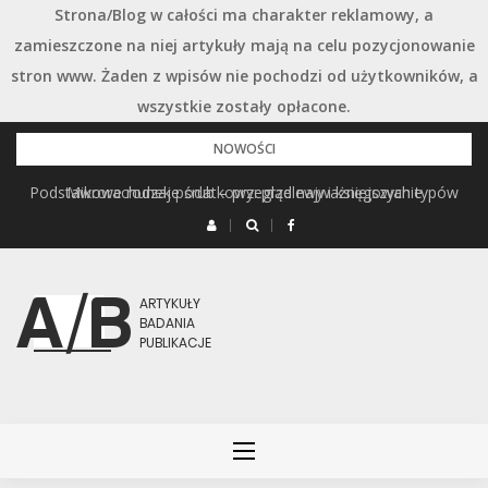
Strona/Blog w całości ma charakter reklamowy, a
zamieszczone na niej artykuły mają na celu pozycjonowanie
stron www. Żaden z wpisów nie pochodzi od użytkowników, a
wszystkie zostały opłacone.
Przejdź
NOWOŚCI
do
Podstawowe rodzaje śrub – przegląd najważniejszych typów
Mikrorachunek podatkowy: przelewy i księgowanie
treści