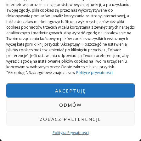
Mikrorachunek podatkowy: przelewy i księgowanie
internetowej oraz realizację podstawowych jej funkcji, a po uzyskaniu
Twojej zgody, pliki cookies są przez nas wykorzystywane do
dokonywania pomiarów i analiz korzystania ze strony internetowej, a
Podstawowe rodzaje śrub – przegląd najważniejszych
także do celów marketingowych. Strona wykorzystuje również pliki
cookies podmiotów trzecich w celu korzystania z zewnętrznych narzędzi
typów
analitycznych i marketingowych. Aby wyrazić zgodę na instalowanie na
Twoim urządzeniu końcowym plików cookies wszystkich wskazanych
wyżej kategorii kliknij przycisk "Akceptuję". Poszczególne ustawienia
Pielęgnacja podłogi po remoncie: jak wydłużyć dobry
plików cookies możesz zmieniać po kliknięciu przycisku „Zobacz
efekt
preferencje”. Jeśli ustawienia odpowiadają Twoim preferencjom, aby
wyrazić zgodę na instalowanie plików cookies na Twoim urządzeniu
końcowym w wybranym przez Ciebie zakresie kliknij przycisk
"Akceptuję". Szczegółowe znajdziesz w
Polityce prywatności
.
Remont podłogi przed przeprowadzką: kolejność prac
AKCEPTUJĘ
ODMÓW
ZOBACZ PREFERENCJE
ZASILANY PRZEZ WORDPRESS
|
TEMAT:
GREATMAG
BY ATHEMES.
POLITYKA PRYWATNOŚCI
Polityka Prywatności