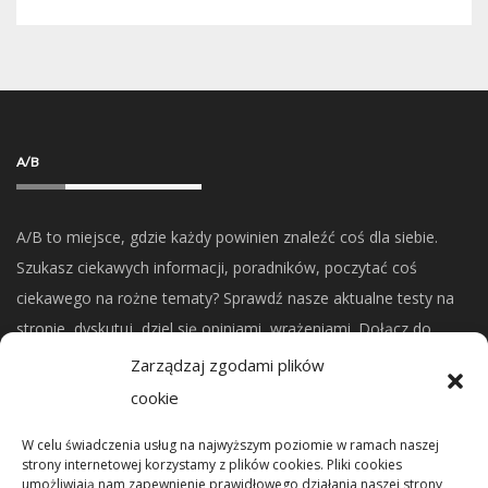
A/B
A/B to miejsce, gdzie każdy powinien znaleźć coś dla siebie.
Szukasz ciekawych informacji, poradników, poczytać coś
ciekawego na rożne tematy? Sprawdź nasze aktualne testy na
stronie, dyskutuj, dziel się opiniami, wrażeniami. Dołącz do
naszej społeczności.
Zarządzaj zgodami plików
cookie
CO NOWEGO?
W celu świadczenia usług na najwyższym poziomie w ramach naszej
strony internetowej korzystamy z plików cookies. Pliki cookies
umożliwiają nam zapewnienie prawidłowego działania naszej strony