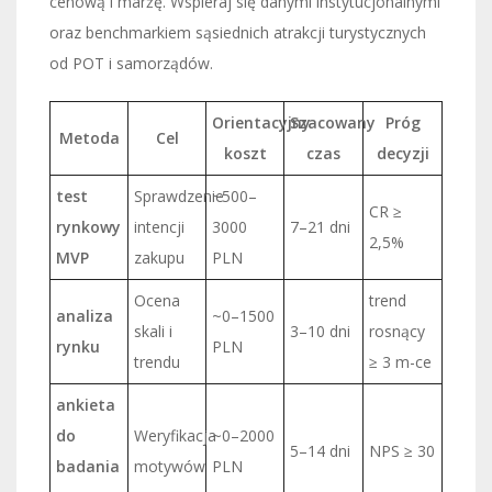
cenową i marżę. Wspieraj się danymi instytucjonalnymi
oraz benchmarkiem sąsiednich atrakcji turystycznych
od POT i samorządów.
Orientacyjny
Szacowany
Próg
Metoda
Cel
koszt
czas
decyzji
test
Sprawdzenie
~500–
CR ≥
rynkowy
intencji
3000
7–21 dni
2,5%
MVP
zakupu
PLN
Ocena
trend
analiza
~0–1500
skali i
3–10 dni
rosnący
rynku
PLN
trendu
≥ 3 m-ce
ankieta
do
Weryfikacja
~0–2000
5–14 dni
NPS ≥ 30
badania
motywów
PLN