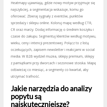
Heatmapy ujawniają, gdzie nowy motyw przyjmuje się
najszybciej, a segmentacja wskazuje, komu go
oferować. Zbieraj sygnały z eventów, punktów
sprzedaży i sklepu online. Koloruj mapę według CTR,
CR oraz marży. Dodaj informację o średnim koszyku i
czasie do zakupu. Segmentuj klientów według motywu,
wieku, ceny i intencji prezentowej. Połącz to z listą
oczekujących, zapisem newsletter i reakcjami w social
media. W B2B wydziel muzea, sklepy premium, sklepy
z pamiątkami przy dworcach i sezonowe stoiska. Mapę
odświeżaj co miesiąc, a segmenty co kwartał, aby
utrzymać trafność.
Jakie narzędzia do analizy
popytu są
najskuteczniejsze?