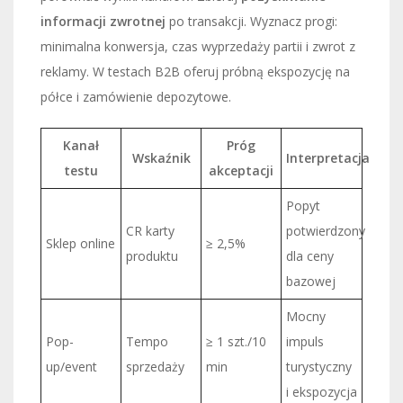
informacji zwrotnej
po transakcji. Wyznacz progi:
minimalna konwersja, czas wyprzedaży partii i zwrot z
reklamy. W testach B2B oferuj próbną ekspozycję na
półce i zamówienie depozytowe.
Kanał
Próg
Wskaźnik
Interpretacja
testu
akceptacji
Popyt
CR karty
potwierdzony
Sklep online
≥ 2,5%
produktu
dla ceny
bazowej
Mocny
Pop-
Tempo
≥ 1 szt./10
impuls
up/event
sprzedaży
min
turystyczny
i ekspozycja