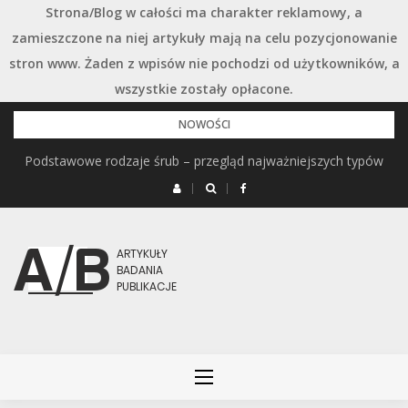
Strona/Blog w całości ma charakter reklamowy, a
zamieszczone na niej artykuły mają na celu pozycjonowanie
stron www. Żaden z wpisów nie pochodzi od użytkowników, a
wszystkie zostały opłacone.
Przejdź
NOWOŚCI
do
Podstawowe rodzaje śrub – przegląd najważniejszych typów
treści