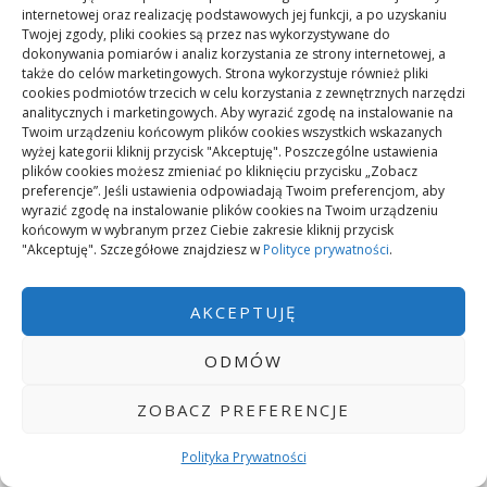
internetowej oraz realizację podstawowych jej funkcji, a po uzyskaniu
Twojej zgody, pliki cookies są przez nas wykorzystywane do
Pielęgnacja podłogi po remoncie: jak wydłużyć
dokonywania pomiarów i analiz korzystania ze strony internetowej, a
dobry efekt
także do celów marketingowych. Strona wykorzystuje również pliki
cookies podmiotów trzecich w celu korzystania z zewnętrznych narzędzi
Remont podłogi przed przeprowadzką:
analitycznych i marketingowych. Aby wyrazić zgodę na instalowanie na
kolejność prac
Twoim urządzeniu końcowym plików cookies wszystkich wskazanych
wyżej kategorii kliknij przycisk "Akceptuję". Poszczególne ustawienia
plików cookies możesz zmieniać po kliknięciu przycisku „Zobacz
Dojazd nad Jezioro Rożnowskie bez samochodu
preferencje”. Jeśli ustawienia odpowiadają Twoim preferencjom, aby
wyrazić zgodę na instalowanie plików cookies na Twoim urządzeniu
końcowym w wybranym przez Ciebie zakresie kliknij przycisk
Jak poradzić sobie z nadmiarem
"Akceptuję". Szczegółowe znajdziesz w
Polityce prywatności
.
skomplikowanych porad online
AKCEPTUJĘ
Rekuperator i smart home: integracja i
możliwości
ODMÓW
Co spakować na ferie nad morzem z dzieckiem
ZOBACZ PREFERENCJE
Polityka Prywatności
Jak dziecko reaguje na zmianę szkoły po
przeprowadzce – wsparcie i skuteczne