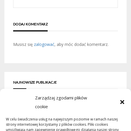
DODAJ KOMENTARZ
Musisz się
zalogować
, aby móc dodać komentarz.
NAJNOWSZE PUBLIKACJE
Zarządzaj zgodami plików
Mikrorachunek podatkowy: przelewy i
cookie
księgowanie
W celu świadczenia usług na najwyższym poziomie w ramach naszej
Podstawowe rodzaje śrub – przegląd
strony internetowej korzystamy z plików cookies. Pliki cookies
najważniejszych typów
umożliwiają nam zapewnienie prawidłowego działania naszej strony