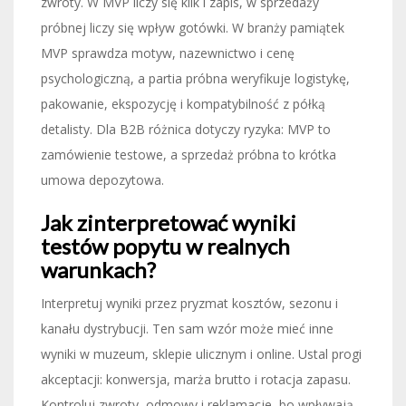
zwroty. W MVP liczy się klik i zapis, w sprzedaży
próbnej liczy się wpływ gotówki. W branży pamiątek
MVP sprawdza motyw, nazewnictwo i cenę
psychologiczną, a partia próbna weryfikuje logistykę,
pakowanie, ekspozycję i kompatybilność z półką
detalisty. Dla B2B różnica dotyczy ryzyka: MVP to
zamówienie testowe, a sprzedaż próbna to krótka
umowa depozytowa.
Jak zinterpretować wyniki
testów popytu w realnych
warunkach?
Interpretuj wyniki przez pryzmat kosztów, sezonu i
kanału dystrybucji. Ten sam wzór może mieć inne
wyniki w muzeum, sklepie ulicznym i online. Ustal progi
akceptacji: konwersja, marża brutto i rotacja zapasu.
Kontroluj zwroty, odmowy i reklamacje, bo wpływają