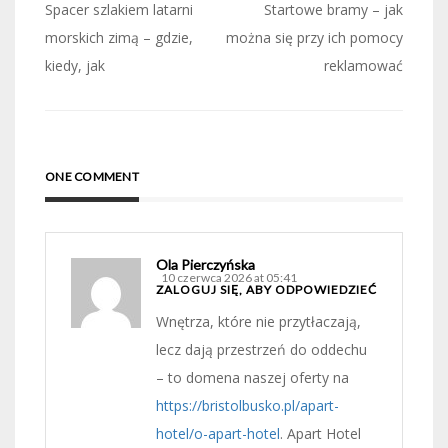
Nawigacja
Spacer szlakiem latarni
Startowe bramy – jak
wpisu
morskich zimą – gdzie,
można się przy ich pomocy
kiedy, jak
reklamować
ONE COMMENT
Ola Pierczyńska
10 czerwca 2026 at 05:41
ZALOGUJ SIĘ, ABY ODPOWIEDZIEĆ
Wnętrza, które nie przytłaczają,
lecz dają przestrzeń do oddechu
– to domena naszej oferty na
https://bristolbusko.pl/apart-
hotel/o-apart-hotel
. Apart Hotel