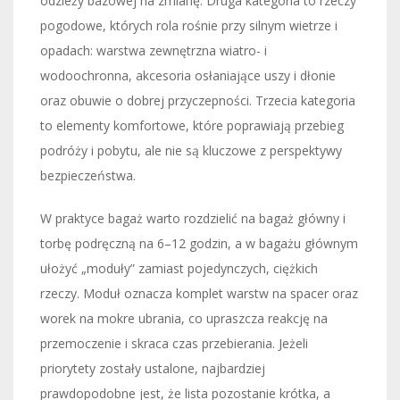
odzieży bazowej na zmianę. Druga kategoria to rzeczy
pogodowe, których rola rośnie przy silnym wietrze i
opadach: warstwa zewnętrzna wiatro- i
wodoochronna, akcesoria osłaniające uszy i dłonie
oraz obuwie o dobrej przyczepności. Trzecia kategoria
to elementy komfortowe, które poprawiają przebieg
podróży i pobytu, ale nie są kluczowe z perspektywy
bezpieczeństwa.
W praktyce bagaż warto rozdzielić na bagaż główny i
torbę podręczną na 6–12 godzin, a w bagażu głównym
ułożyć „moduły” zamiast pojedynczych, ciężkich
rzeczy. Moduł oznacza komplet warstw na spacer oraz
worek na mokre ubrania, co upraszcza reakcję na
przemoczenie i skraca czas przebierania. Jeżeli
priorytety zostały ustalone, najbardziej
prawdopodobne jest, że lista pozostanie krótka, a