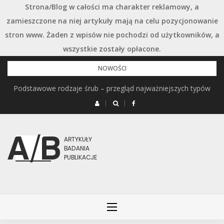
Strona/Blog w całości ma charakter reklamowy, a
zamieszczone na niej artykuły mają na celu pozycjonowanie
stron www. Żaden z wpisów nie pochodzi od użytkowników, a
wszystkie zostały opłacone.
Przejdź
NOWOŚCI
do
Podstawowe rodzaje śrub – przegląd najważniejszych typów
treści