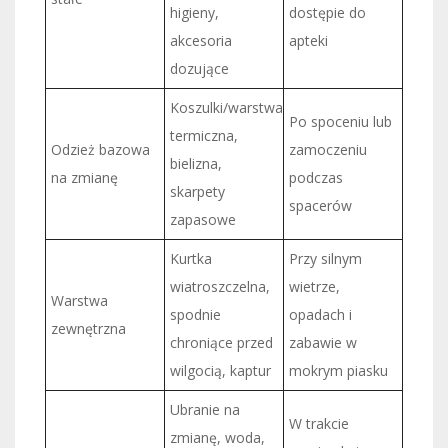
higieny,
dostępie do
akcesoria
apteki
dozujące
Koszulki/warstwa
Po spoceniu lub
termiczna,
Odzież bazowa
zamoczeniu
bielizna,
na zmianę
podczas
skarpety
spacerów
zapasowe
Kurtka
Przy silnym
wiatroszczelna,
wietrze,
Warstwa
spodnie
opadach i
zewnętrzna
chroniące przed
zabawie w
wilgocią, kaptur
mokrym piasku
Ubranie na
W trakcie
zmianę, woda,