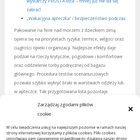
wystarczy PROSTA lista – mniej już nie da się
zabrać!
„Wakacyjna apteczka” i bezpieczeństwo podczas
Pakowanie na ferie nad morzem z dzieckiem zimą
opiera się na priorytetach ryzyka: termice, wilgoci oraz
ciągłości opieki i organizacji. Najlepsze efekty daje
podział na rzeczy krytyczne, pogodowe i komfortowe
oraz oddzielenie torby podręcznej od bagażu
głównego. Procedura testów scenariuszowych
pozwala szybko wykryć braki w warstwach odzieży lub
w apteczce. Tak przygotowana lista pozostaje
użyteczna mimo zmiennej pogody i różnic wieku
Zarządzaj zgodami plików
dziecka.
cookie
ARTYKUŁ SPONSOROWANY
W celu świadczenia usług na najwyższym poziomie w ramach naszej
strony internetowej korzystamy z plików cookies. Pliki cookies
umożliwiają nam zapewnienie prawidłowego działania naszej strony