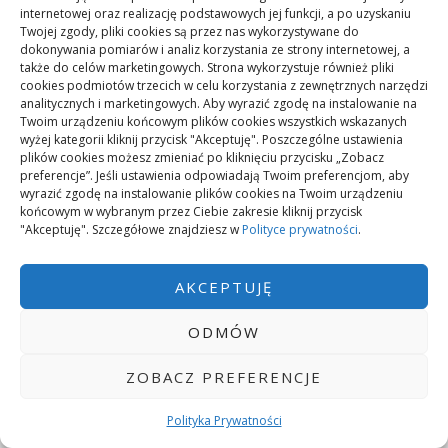
internetowej oraz realizację podstawowych jej funkcji, a po uzyskaniu
Twojej zgody, pliki cookies są przez nas wykorzystywane do
Nawigacja
dokonywania pomiarów i analiz korzystania ze strony internetowej, a
Jak dziecko reaguje na
Rekuperator i smart home:
także do celów marketingowych. Strona wykorzystuje również pliki
wpisu
zmianę szkoły po
integracja i możliwości
cookies podmiotów trzecich w celu korzystania z zewnętrznych narzędzi
analitycznych i marketingowych. Aby wyrazić zgodę na instalowanie na
przeprowadzce – wsparcie i
Twoim urządzeniu końcowym plików cookies wszystkich wskazanych
wyżej kategorii kliknij przycisk "Akceptuję". Poszczególne ustawienia
skuteczne działania
plików cookies możesz zmieniać po kliknięciu przycisku „Zobacz
preferencje”. Jeśli ustawienia odpowiadają Twoim preferencjom, aby
wyrazić zgodę na instalowanie plików cookies na Twoim urządzeniu
końcowym w wybranym przez Ciebie zakresie kliknij przycisk
"Akceptuję". Szczegółowe znajdziesz w
Polityce prywatności
.
ONE COMMENT
AKCEPTUJĘ
ODMÓW
Maria
9 maja 2026 at 06:45
ZALOGUJ SIĘ, ABY ODPOWIEDZIEĆ
ZOBACZ PREFERENCJE
Wybierając pobyt leczniczy, warto
Polityka Prywatności
postawić na sprawdzone