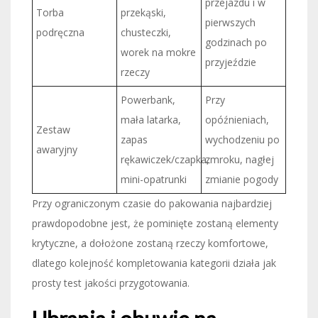
przejazdu i w
Torba
przekąski,
pierwszych
podręczna
chusteczki,
godzinach po
worek na mokre
przyjeździe
rzeczy
Powerbank,
Przy
mała latarka,
opóźnieniach,
Zestaw
zapas
wychodzeniu po
awaryjny
rękawiczek/czapka,
zmroku, nagłej
mini-opatrunki
zmianie pogody
Przy ograniczonym czasie do pakowania najbardziej
prawdopodobne jest, że pominięte zostaną elementy
krytyczne, a dołożone zostaną rzeczy komfortowe,
dlatego kolejność kompletowania kategorii działa jak
prosty test jakości przygotowania.