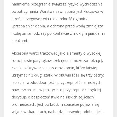
nadmierne przegrzanie zwiększa ryzyko wychłodzenia
po zatrzymaniu. Warstwa zewnętrzna jest kluczowa w
strefie brzegowej: wiatroszczelność ogranicza
„przepalenie” ciepła, a ochrona przed wodą zmniejsza
liczbę zmian odzieży po kontakcie z mokrym piaskiem i
kałużami.
Akcesoria warto traktować jako elementy o wysokiej
rotacji: dwie pary rękawiczek (jedna może zamoknąć),
czapka zakrywająca uszy oraz komin, który łatwiej
utrzymać niż długi szalik. W obuwiu liczą się trzy cechy:
izolacja, wodoodporność i przyczepność na mokrych
nawierzchniach; w praktyce to przyczepność częściej
decyduje o bezpieczeństwie na śliskich zejściach i
promenadach. Jeśli po krótkim spacerze pojawia się
wilgoć w skarpetach, najbardziej prawdopodobne jest