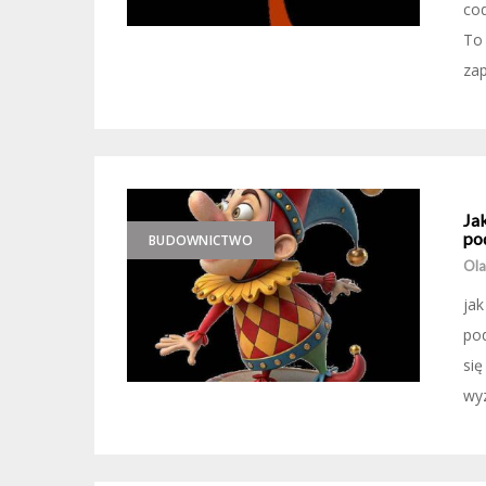
cod
To 
zap
Ja
po
BUDOWNICTWO
Ola
jak
pod
się
wyz