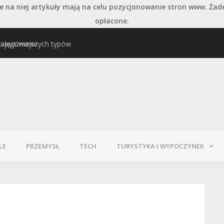
 na niej artykuły mają na celu pozycjonowanie stron www. Żad
opłacone.
najważniejszych typów
Pielęgnacja podłogi po
LE
PRZEMYSŁ
TECH
TURYSTYKA I WYPOCZYNEK