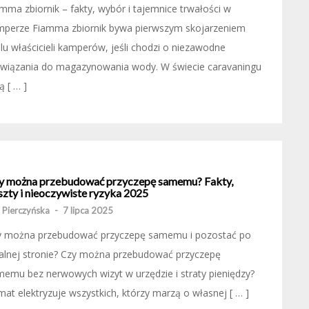
mma zbiornik – fakty, wybór i tajemnice trwałości w
mperze Fiamma zbiornik bywa pierwszym skojarzeniem
lu właścicieli kamperów, jeśli chodzi o niezawodne
związania do magazynowania wody. W świecie caravaningu
zą [ … ]
y można przebudować przyczepę samemu? Fakty,
szty i nieoczywiste ryzyka 2025
 Pierczyńska
-
7 lipca 2025
y można przebudować przyczepę samemu i pozostać po
alnej stronie? Czy można przebudować przyczepę
emu bez nerwowych wizyt w urzędzie i straty pieniędzy?
at elektryzuje wszystkich, którzy marzą o własnej [ … ]