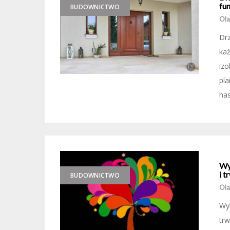
fu
BUDOWNICTWO
Ola
Drz
każ
izo
pl
has
Wy
i t
BUDOWNICTWO
Ola
Wy
tr