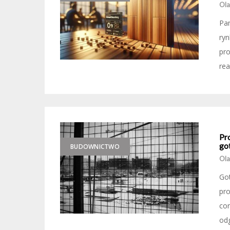
Ola
Pa
ryn
pro
rea
Pr
go
BUDOWNICTWO
Ola
Go
pro
co
odg