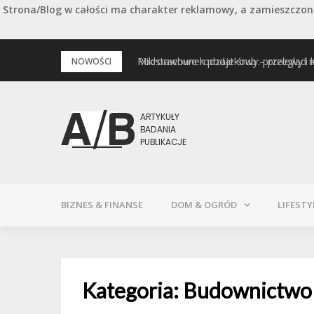
Strona/Blog w całości ma charakter reklamowy, a zamieszczone
Przejdź
Podstawowe rodzaje śrub – przegląd 
NOWOŚCI
do
treści
BIZNES & FINANSE
DOM & OGRÓD
LIFESTY
Kategoria:
Budownictwo