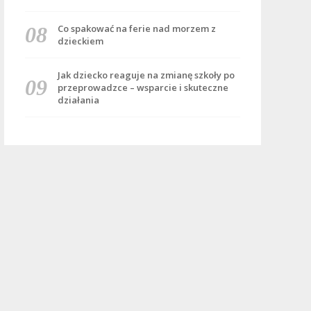
Co spakować na ferie nad morzem z
dzieckiem
Jak dziecko reaguje na zmianę szkoły po
przeprowadzce – wsparcie i skuteczne
działania