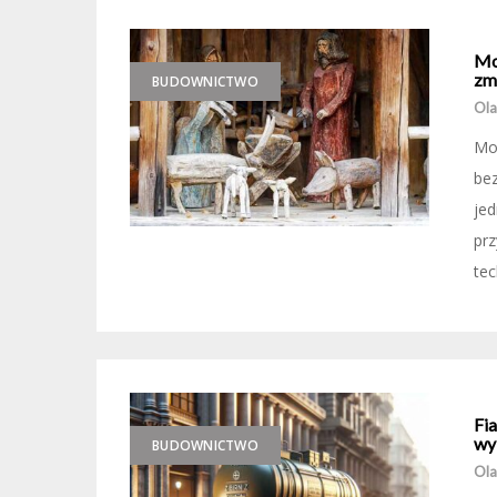
Mo
zm
BUDOWNICTWO
Ola
Mon
be
je
prz
tec
Fi
wy
BUDOWNICTWO
Ola