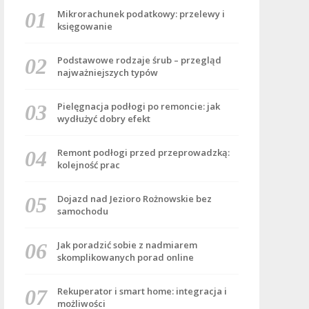
Mikrorachunek podatkowy: przelewy i
księgowanie
Podstawowe rodzaje śrub – przegląd
najważniejszych typów
Pielęgnacja podłogi po remoncie: jak
wydłużyć dobry efekt
Remont podłogi przed przeprowadzką:
kolejność prac
Dojazd nad Jezioro Rożnowskie bez
samochodu
Jak poradzić sobie z nadmiarem
skomplikowanych porad online
Rekuperator i smart home: integracja i
możliwości