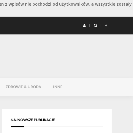
en z wpisów nie pochodzi od użytkowników, a wszystkie zostały
 remoncie: jak wydłużyć dobry efekt
Remont 
ZDROWIE & URODA
INNE
NAJNOWSZE PUBLIKACJE