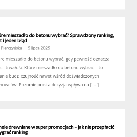
óre mieszadło do betonu wybrać? Sprawdzony ranking,
t i jeden błąd
 Pierczyńska
-
5 lipca 2025
óre mieszadło do betonu wybrać, gdy pewność oznacza
 i trwałość Które mieszadło do betonu wybrać – to
tanie budzi czujność nawet wśród doświadczonych
howców. Pozornie prosta decyzja wpływa na [ … ]
nele drewniane w super promocjach – jak nie przepłacić
ygrać ranking