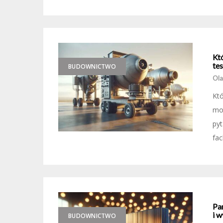
Kt
tes
BUDOWNICTWO
Ola
Kt
moc
py
fac
Pa
i w
BUDOWNICTWO