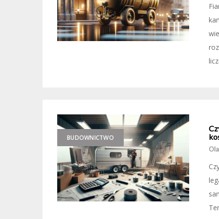
Fia
ka
wie
ro
lic
Cz
ko
BUDOWNICTWO
Ola
Cz
leg
sam
Tem